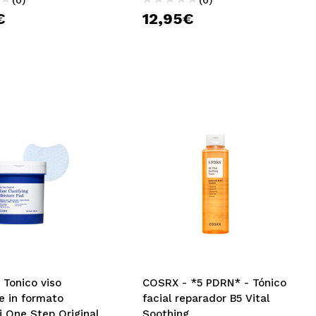
€
12,95€
 Tonico viso
COSRX - *5 PDRN* - Tónico
e in formato
facial reparador B5 Vital
i One Step Original
Soothing