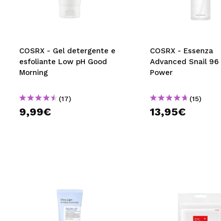
MAQUIFARMA
KOREA ZONE
TRAVEL SIZE
COSRX - Gel detergente e
COSRX - Essenza
esfoliante Low pH Good
Advanced Snail 96
NATURE
Morning
Power
(17)
(15)
SPECIALE
9,99€
13,95€
OUTLET
SONO TORNATI!
PROSSIMAMENTE
BLOG