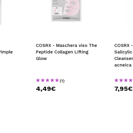
COSRX - Maschera viso The
COSRX -
Pimple
Peptide Collagen Lifting
Salicyli
Glow
Cleanser
acneica
(1)
4,49€
7,95€