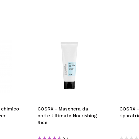
 chimico
COSRX - Maschera da
COSRX -
wer
notte Ultimate Nourishing
riparatr
Rice
(6)