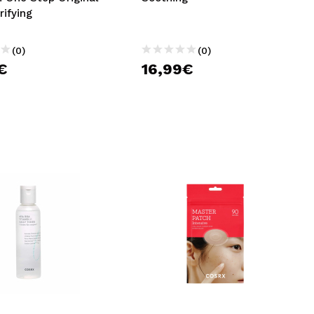
rifying
(0)
(0)
€
16,99€