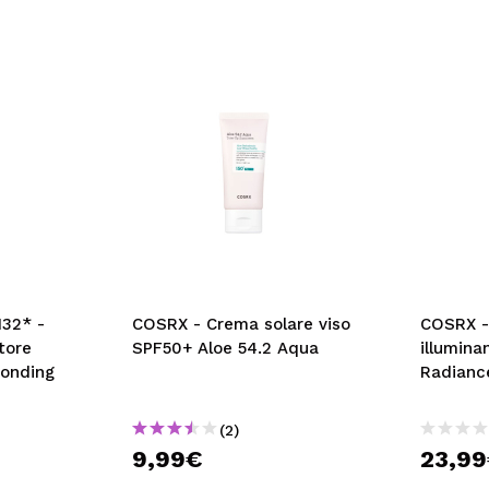
132* -
COSRX - Crema solare viso
COSRX -
tore
SPF50+ Aloe 54.2 Aqua
illumina
Bonding
Radianc
(2)
9,99€
23,9