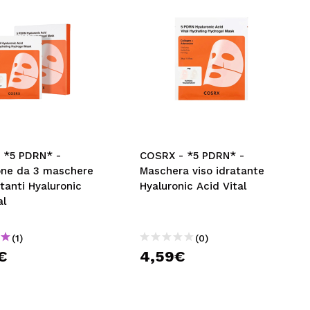
 *5 PDRN* -
COSRX - *5 PDRN* -
one da 3 maschere
Maschera viso idratante
atanti Hyaluronic
Hyaluronic Acid Vital
al
(1)
(0)
€
4,59€