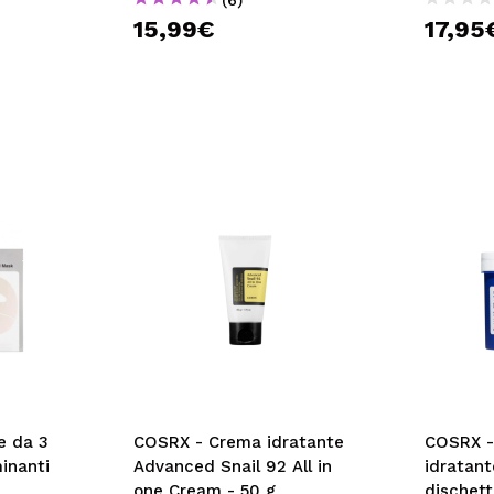
15,99€
17,95
e da 3
COSRX - Crema idratante
COSRX -
inanti
Advanced Snail 92 All in
idratant
one Cream - 50 g
dischett