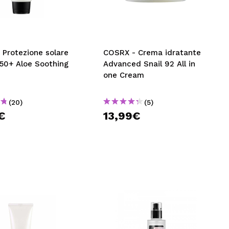
CREARE UN ACCOUNT
 Protezione solare
COSRX - Crema idratante
F50+ Aloe Soothing
Advanced Snail 92 All in
one Cream
(20)
(5)
€
13,99€