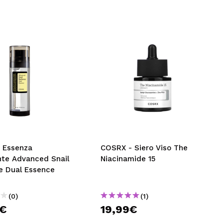
 Essenza
COSRX - Siero Viso The
nte Advanced Snail
Niacinamide 15
e Dual Essence
(0)
(1)
9€
19,99€