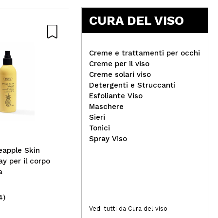
CURA DEL VISO
Creme e trattamenti per occhi
Creme per il viso
Creme solari viso
Detergenti e Struccanti
Ziaja - *Vitamin C.B3
Esfoliante Viso
Niacinamide* - Balsamo per
Tec
Maschere
il corpo
ros
Sieri
Sum
Tonici
Spray Viso
neapple Skin
ay per il corpo
a
4)
(4)
5,99€
2,
Vedi tutti da Cura del viso