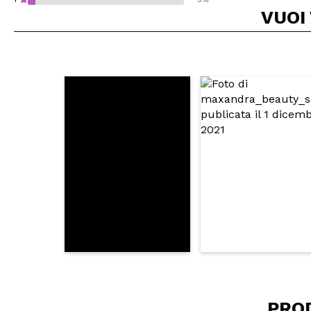
VUOI
Consiglieresti ques
INVI
PRO