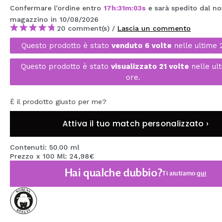
Confermare l'ordine entro
17
h
:
31
m
:
02
s
e sarà spedito dal no
MAQUIFARMA
magazzino
in 10/08/2026
KOREA ZONE
20 comment(s) /
Lascia un commento
Questo prodotto è stato
venduto 6 volte
nelle ultime 
TRAVEL SIZE
Questo prodotto è stato
visualizzato 21 volte
nelle ul
NATURE
ore.
SPECIALE
È il prodotto giusto per me?
OUTLET
Attiva il tuo match personalizzato ›
SONO TORNATI!
Contenuti: 50.00 ml
Prezzo x 100 Ml: 24,98€
PROSSIMAMENTE
Hai qualche dubbio?
Ti aiutiamo
qui
BLOG