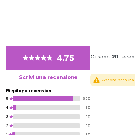
4.75
Ci sono
20
recens
Scrivi una recensione
Ancora nessuna r
Riepilogo recensioni
5
90%
4
5%
3
0%
2
0%
1
5%