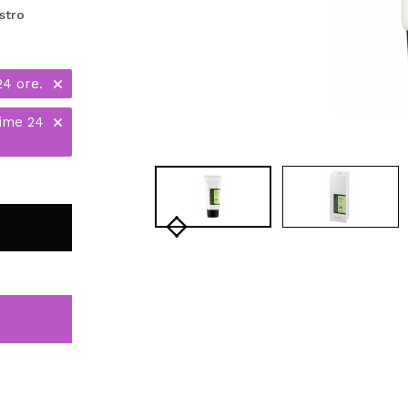
stro
24 ore.
time 24