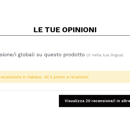
LE TUE
OPINIONI
ione/i globali su questo prodotto
(0 nella tua lingua)
ecensione in italiano. Sii il primo a recensire!
Visualizza 20 recensione/i in altre