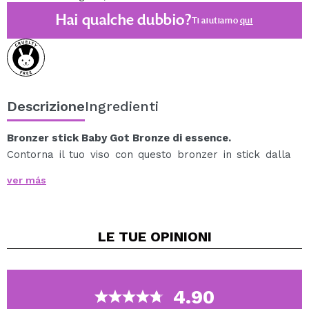
Hai qualche dubbio?
Ti aiutiamo
qui
Descrizione
Ingredienti
Bronzer stick Baby Got Bronze di essence.
Contorna il tuo viso con questo bronzer in stick dalla
texture liscia, facile da applicare e sfumare, per una
ver más
carnagione baciata dal sole in pochissimo tempo.
Grazie al suo pratico formato in stick, la terra
abbronzante si adatta anche a qualsiasi borsa.
LE TUE
OPINIONI
Fornisce una finitura naturale sul viso.
Vegan.
Cruelty free.
4.90