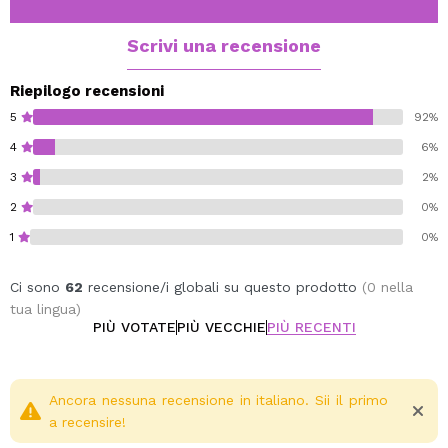
Scrivi una recensione
Riepilogo recensioni
5
92%
4
6%
3
2%
2
0%
1
0%
Ci sono
62
recensione/i globali su questo prodotto
(0 nella
tua lingua)
PIÙ VOTATE
PIÙ VECCHIE
PIÙ RECENTI
Ancora nessuna recensione in italiano. Sii il primo
a recensire!