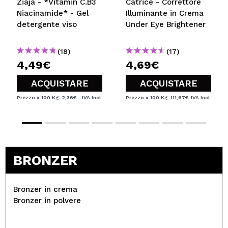
Ziaja - *Vitamin C.B3
Catrice - Correttore
Niacinamide* - Gel
Illuminante in Crema
detergente viso
Under Eye Brightener
(18)
(17)
4,49€
4,69€
ACQUISTARE
ACQUISTARE
Prezzo x 100 Kg: 2,36€
IVA Incl.
Prezzo x 100 Kg: 111,67€
IVA Incl.
BRONZER
Bronzer in crema
Bronzer in polvere