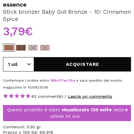
VOGLIO REGISTRARMI
essence
Stick bronzer Baby Got Bronze - 10: Cinnamon
Creando un account su Maquibeauty.it potrai fare i tuoi
Spice
acquisti velocemente, controllare lo stato dei tuoi ordini e
consultare le tue operazioni precedenti.
3,79€
CREARE UN ACCOUNT
ACQUISTARE
Confermare l'ordine entro
18
h
:
07
m
:
25
s
e sarà spedito dal nostro
magazzino
in 10/08/2026
62 comment(s) /
Lascia un commento
Questo prodotto è stato
visualizzato 120 volte
nelle
ultime 24 ore.
Contenuti: 5.50 gr
Prezzo x 100 Kg: 68,91€