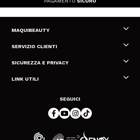
PAGAMENTO
SICURO
MAQUIBEAUTY
Chi siamo
SERVIZIO CLIENTI
Offerte di lavoro
Spedizioni & Resi
SICUREZZA E PRIVACY
Gift Cards
Recesso / Resi
Termini e condizioni
LINK UTILI
Metodi di pagamamento
Informativa sulla privacy
Contattaci
Politica Cookies
SEGUICI
Risoluzione delle controversie online (ODR)