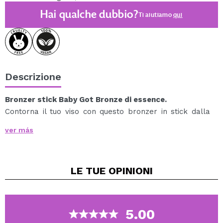
Hai qualche dubbio?
Ti aiutiamo
qui
Descrizione
Bronzer stick Baby Got Bronze di essence.
Contorna il tuo viso con questo bronzer in stick dalla
texture liscia, facile da applicare e sfumare, per una
ver más
carnagione baciata dal sole in pochissimo tempo.
Grazie al suo pratico formato in stick, la terra
abbronzante si adatta anche a qualsiasi borsa.
LE TUE
OPINIONI
Fornisce una finitura naturale sul viso.
Vegan.
Cruelty free.
5.00