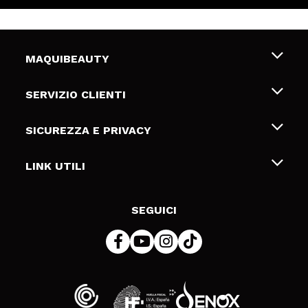
MAQUIBEAUTY
Chi siamo
SERVIZIO CLIENTI
Offerte di lavoro
Spedizioni & Resi
SICUREZZA E PRIVACY
Gift Cards
Recesso / Resi
Termini e condizioni
LINK UTILI
Metodi di pagamamento
Informativa sulla privacy
Contattaci
Politica Cookies
SEGUICI
Risoluzione delle controversie online (ODR)