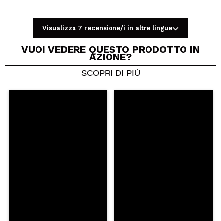
Visualizza 7 recensione/i in altre lingue
VUOI VEDERE QUESTO PRODOTTO IN
AZIONE?
SCOPRI DI PIÙ
Condividi un video o una foto
Il tuo video potrebbe essere il primo. Immaginalo...
Consiglieresti questo acquisto?
Si
No
5/5
INVIA