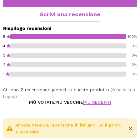
Scrivi una recensione
Riepilogo recensioni
5
100%
4
0%
3
0%
2
0%
1
0%
Ci sono
7
recensione/i globali su questo prodotto
(0 nella tua
lingua)
PIÙ VOTATE
PIÙ VECCHIE
PIÙ RECENTI
Ancora nessuna recensione in italiano. Sii il primo
a recensire!