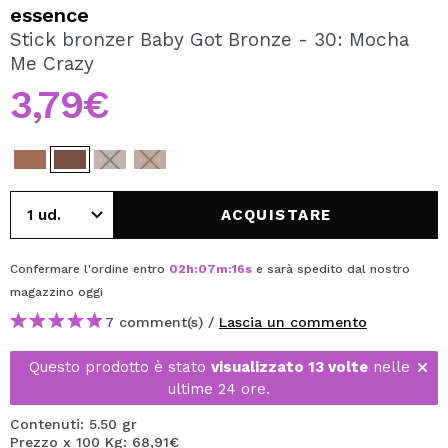
VOGLIO REGISTRARMI
essence
Stick bronzer Baby Got Bronze - 30: Mocha
Creando un account su Maquibeauty.it potrai fare i tuoi
Me Crazy
acquisti velocemente, controllare lo stato dei tuoi ordini e
consultare le tue operazioni precedenti.
3,79€
CREARE UN ACCOUNT
ACQUISTARE
Confermare l'ordine entro
02
h
:
07
m
:
16
s
e sarà spedito dal nostro
magazzino
oggi
7 comment(s) /
Lascia un commento
Questo prodotto è stato
visualizzato 13 volte
nelle
ultime 24 ore.
Contenuti: 5.50 gr
Prezzo x 100 Kg: 68,91€