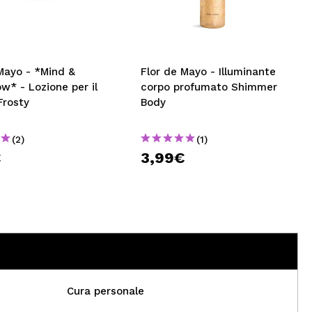
CREARE UN ACCOUNT
Mayo - *Mind &
Flor de Mayo - Illuminante
w* - Lozione per il
corpo profumato Shimmer
Frosty
Body
(2)
(1)
€
3,99€
Cura personale