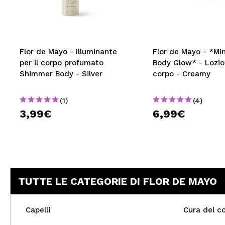
MAQUIFARMA
KOREA ZONE
TRAVEL SIZE
Flor de Mayo - Illuminante
Flor de Mayo - *Mi
per il corpo profumato
Body Glow* - Lozion
NATURE
Shimmer Body - Silver
corpo - Creamy
(1)
(4)
SPECIALE
3,99€
6,99€
OUTLET
SONO TORNATI!
PROSSIMAMENTE
TUTTE LE CATEGORIE DI FLOR DE MAYO
BLOG
Capelli
Cura del c