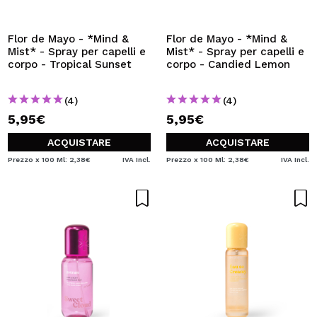
VOGLIO REGISTRARMI
Creando un account su Maquibeauty.it potrai fare i tuoi
Flor de Mayo - *Mind &
Flor de Mayo - *Mind &
acquisti velocemente, controllare lo stato dei tuoi ordini e
Mist* - Spray per capelli e
Mist* - Spray per capelli e
consultare le tue operazioni precedenti.
corpo - Tropical Sunset
corpo - Candied Lemon
(4)
(4)
CREARE UN ACCOUNT
5,95€
5,95€
ACQUISTARE
ACQUISTARE
Prezzo x 100 Ml: 2,38€
IVA Incl.
Prezzo x 100 Ml: 2,38€
IVA Incl.