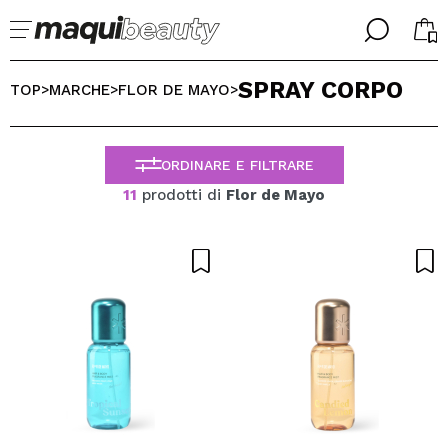
╳
╳
SPRAY CORPO
SELEZIONA LA TUA LINGUA
TOP
MARCHE
FLOR DE MAYO
>
>
>
Sono già #maquilover, ho un account
BENVENUTO!
ITALIANO
ESPAÑOL
ORDINARE E FILTRARE
ENGLISH
11
prodotti di
Flor de Mayo
FRANCES
ALEMAN
PORTUGUESE
Ha dimenticato la password?
Non ho un account qui