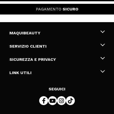
PAGAMENTO
SICURO
MAQUIBEAUTY
Chi siamo
SERVIZIO CLIENTI
Offerte di lavoro
Spedizioni & Resi
SICUREZZA E PRIVACY
Gift Cards
Recesso / Resi
Termini e condizioni
LINK UTILI
Metodi di pagamamento
Informativa sulla privacy
Contattaci
Politica Cookies
SEGUICI
Risoluzione delle controversie online (ODR)