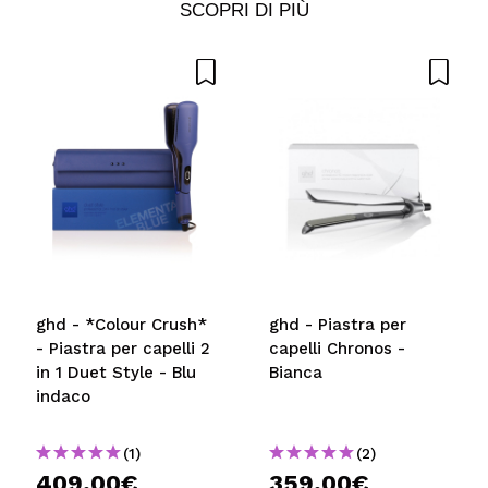
VOGLIO REGISTRARMI
SCOPRI DI PIÙ
Creando un account su Maquibeauty.it potrai fare i tuoi
acquisti velocemente, controllare lo stato dei tuoi ordini e
consultare le tue operazioni precedenti.
CREARE UN ACCOUNT
ghd - *Colour Crush*
ghd - Piastra per
- Piastra per capelli 2
capelli Chronos -
in 1 Duet Style - Blu
Bianca
indaco
(1)
(2)
409,00€
359,00€