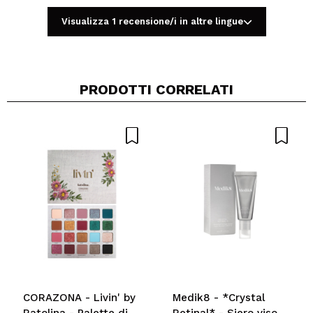
Visualizza 1 recensione/i in altre lingue
PRODOTTI CORRELATI
Condividi un video o una foto
Il tuo video potrebbe essere il primo. Immaginalo...
Consiglieresti questo acquisto?
Si
No
5/5
INVIA
CORAZONA - Livin' by
Medik8 - *Crystal