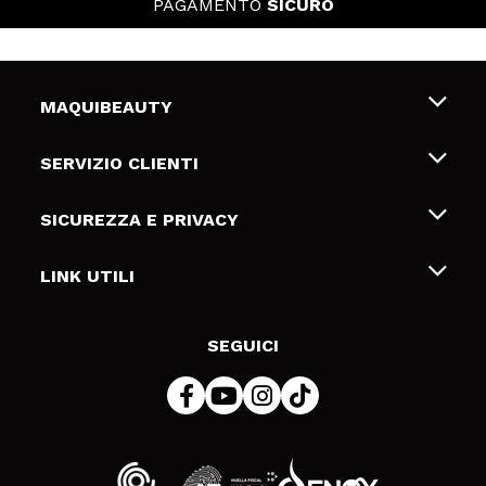
PAGAMENTO
SICURO
MAQUIBEAUTY
Chi siamo
SERVIZIO CLIENTI
Offerte di lavoro
Spedizioni & Resi
SICUREZZA E PRIVACY
Gift Cards
Recesso / Resi
Termini e condizioni
LINK UTILI
Metodi di pagamamento
Informativa sulla privacy
Contattaci
Politica Cookies
SEGUICI
Risoluzione delle controversie online (ODR)