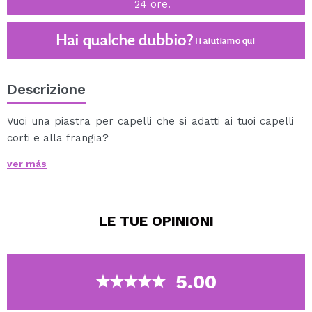
24 ore.
Hai qualche dubbio?
Ti aiutiamo
qui
Descrizione
Vuoi una piastra per capelli che si adatti ai tuoi capelli
corti e alla frangia?
Bene
GHD
ti offre la tua soluzione, ecco la
mini piastra
ver más
per capelli Professional Slim Plate
.
Questa è la versione mini della classica piastra per
capelli
GHD
, ora con piastre in ceramica più strette, la
LE TUE
OPINIONI
misura perfetta per lavorare sui capelli corti.
Ideale per un risultato professionale e di alta
precisione, offrendo una perfetta modellatura dalla
radice.
5.00
Realizzati con capelli corti, frangia in mente e per
definire acconciature dalle radici.