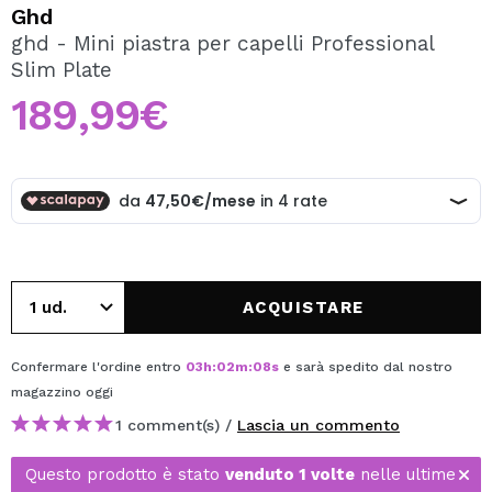
VOGLIO REGISTRARMI
Ghd
ghd - Mini piastra per capelli Professional
Creando un account su Maquibeauty.it potrai fare i tuoi
Slim Plate
acquisti velocemente, controllare lo stato dei tuoi ordini e
consultare le tue operazioni precedenti.
189,99€
CREARE UN ACCOUNT
ACQUISTARE
Confermare l'ordine entro
03
h
:
02
m
:
08
s
e sarà spedito dal nostro
magazzino
oggi
1 comment(s) /
Lascia un commento
Questo prodotto è stato
venduto 1 volte
nelle ultime