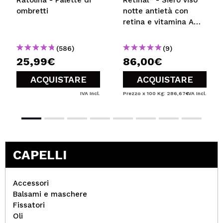
Ratolina - Palette di
Retinal* - Siero viso
ombretti
notte antietà con
retina e vitamina A
super forte Crystal
Retinal 6
(586)
(9)
25,99€
86,00€
ACQUISTARE
ACQUISTARE
IVA Incl.
Prezzo x 100 Kg: 286,67€
IVA Incl.
CAPELLI
Accessori
Balsami e maschere
Fissatori
Oli