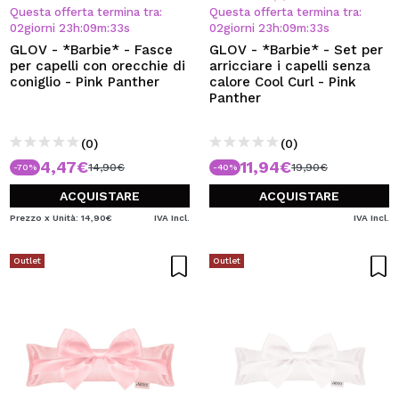
VOGLIO REGISTRARMI
Questa offerta termina tra:
Questa offerta termina tra:
02
giorni
23
h
:
09
m
:
32
s
02
giorni
23
h
:
09
m
:
32
s
Creando un account su Maquibeauty.it potrai fare i tuoi
GLOV - *Barbie* - Fasce
GLOV - *Barbie* - Set per
acquisti velocemente, controllare lo stato dei tuoi ordini e
per capelli con orecchie di
arricciare i capelli senza
consultare le tue operazioni precedenti.
coniglio - Pink Panther
calore Cool Curl - Pink
Panther
CREARE UN ACCOUNT
(0)
(0)
4,47€
11,94€
14,90€
19,90€
-70%
-40%
ACQUISTARE
ACQUISTARE
Prezzo x Unità: 14,90€
IVA Incl.
IVA Incl.
Outlet
Outlet