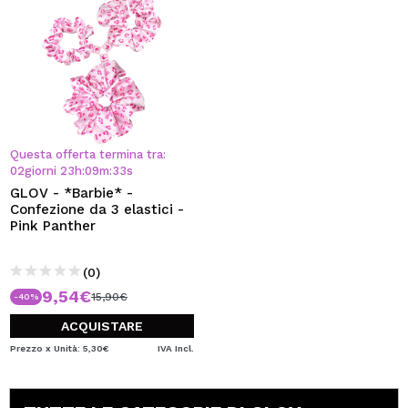
Questa offerta termina tra:
02
giorni
23
h
:
09
m
:
32
s
GLOV - *Barbie* -
Confezione da 3 elastici -
Pink Panther
(0)
9,54€
15,90€
-40%
ACQUISTARE
Prezzo x Unità: 5,30€
IVA Incl.