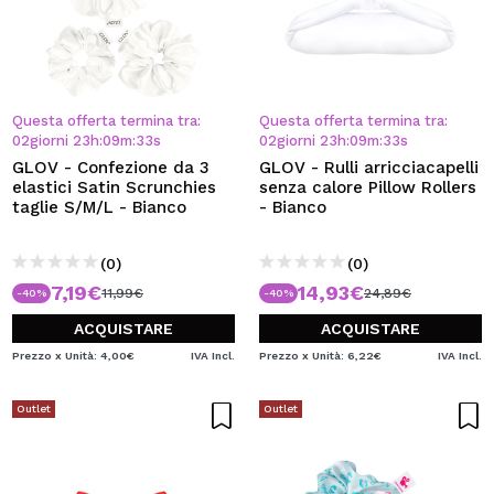
Questa offerta termina tra:
Questa offerta termina tra:
02
giorni
23
h
:
09
m
:
32
s
02
giorni
23
h
:
09
m
:
32
s
GLOV - Confezione da 3
GLOV - Rulli arricciacapelli
elastici Satin Scrunchies
senza calore Pillow Rollers
taglie S/M/L - Bianco
- Bianco
(0)
(0)
7,19€
14,93€
11,99€
24,89€
-40%
-40%
ACQUISTARE
ACQUISTARE
Prezzo x Unità: 4,00€
IVA Incl.
Prezzo x Unità: 6,22€
IVA Incl.
Outlet
Outlet