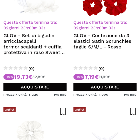
Questa offerta termina tra:
Questa offerta termina tra:
02
giorni
23
h
:
09
m
:
32
s
02
giorni
23
h
:
09
m
:
32
s
GLOV - Set di bigodini
GLOV - Confezione da 3
arricciacapelli
elastici Satin Scrunchies
termoriscaldanti + cuffia
taglie S/M/L - Rosso
protettiva in raso Sweet
Satin Dreams
(0)
(0)
19,73€
7,19€
32,89€
11,99€
-40%
-40%
ACQUISTARE
ACQUISTARE
Prezzo x Unità: 8,22€
IVA Incl.
Prezzo x Unità: 4,00€
IVA Incl.
Outlet
Outlet