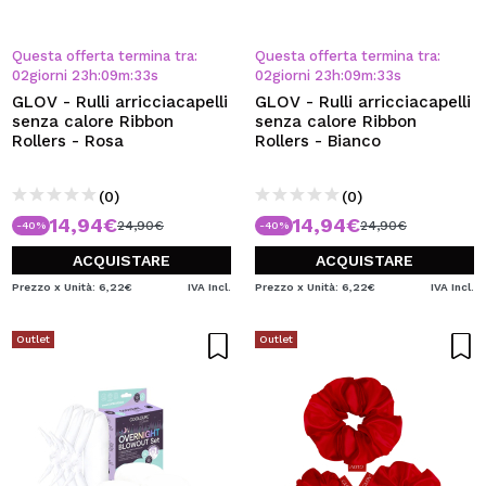
Questa offerta termina tra:
Questa offerta termina tra:
02
giorni
23
h
:
09
m
:
32
s
02
giorni
23
h
:
09
m
:
32
s
GLOV - Rulli arricciacapelli
GLOV - Rulli arricciacapelli
senza calore Ribbon
senza calore Ribbon
Rollers - Rosa
Rollers - Bianco
(0)
(0)
14,94€
14,94€
24,90€
24,90€
-40%
-40%
ACQUISTARE
ACQUISTARE
Prezzo x Unità: 6,22€
IVA Incl.
Prezzo x Unità: 6,22€
IVA Incl.
Outlet
Outlet