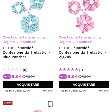
Questa offerta termina tra:
Questa offerta termina tra:
02
giorni
23
h
:
09
m
:
32
s
02
giorni
23
h
:
09
m
:
32
s
GLOV - *Barbie* -
GLOV - *Barbie* -
Confezione da 3 elastici -
Confezione da 3 elastici -
Blue Panther
ZigZak
(0)
(1)
9,54€
9,54€
15,90€
15,90€
-40%
-40%
ACQUISTARE
ACQUISTARE
Prezzo x Unità: 5,30€
IVA Incl.
Prezzo x Unità: 5,30€
IVA Incl.
Outlet