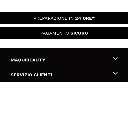
PREPARAZIONE IN
24 ORE*
PAGAMENTO
SICURO
MAQUIBEAUTY
Chi siamo
SERVIZIO CLIENTI
Offerte di lavoro
Spedizioni & Resi
SICUREZZA E PRIVACY
Gift Cards
Recesso / Resi
Termini e condizioni
LINK UTILI
Metodi di pagamamento
Informativa sulla privacy
Contattaci
Politica Cookies
SEGUICI
Risoluzione delle controversie online (ODR)