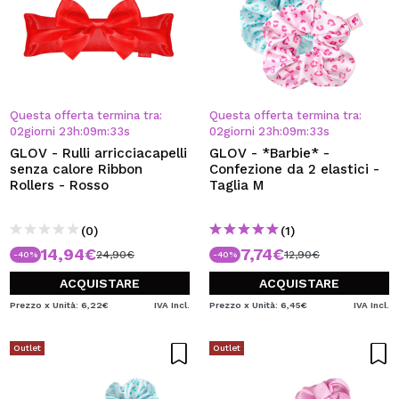
Questa offerta termina tra:
Questa offerta termina tra:
02
giorni
23
h
:
09
m
:
32
s
02
giorni
23
h
:
09
m
:
32
s
GLOV - Rulli arricciacapelli
GLOV - *Barbie* -
senza calore Ribbon
Confezione da 2 elastici -
Rollers - Rosso
Taglia M
(0)
(1)
14,94€
7,74€
24,90€
12,90€
-40%
-40%
ACQUISTARE
ACQUISTARE
Prezzo x Unità: 6,22€
IVA Incl.
Prezzo x Unità: 6,45€
IVA Incl.
Outlet
Outlet