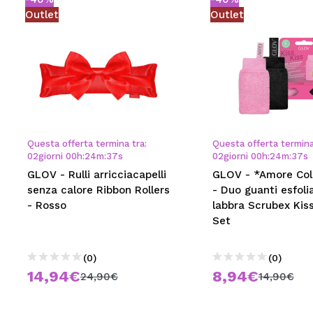
Outlet
Outlet
Questa offerta termina tra:
Questa offerta termina
02
giorni
00
h
:
24
m
:
36
s
02
giorni
00
h
:
24
m
:
36
s
GLOV - Rulli arricciacapelli
GLOV - *Amore Col
senza calore Ribbon Rollers
- Duo guanti esfoli
- Rosso
labbra Scrubex Kis
Set
(0)
(0)
14,94€
8,94€
24,90€
14,90€