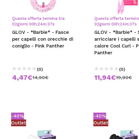
MAQUIFARMA
KOREA ZONE
Questa offerta termina tra:
Questa offerta termina
02
giorni
00
h
:
24
m
:
36
s
02
giorni
00
h
:
24
m
:
36
s
TRAVEL SIZE
GLOV - *Barbie* - Fasce
GLOV - *Barbie* - 
per capelli con orecchie di
arricciare i capelli
NATURE
coniglio - Pink Panther
calore Cool Curl - P
Panther
SPECIALE
(0)
(0)
OUTLET
4,47€
11,94€
14,90€
19,90€
SONO TORNATI!
PROSSIMAMENTE
BLOG
-40%
-40%
Outlet
Outlet