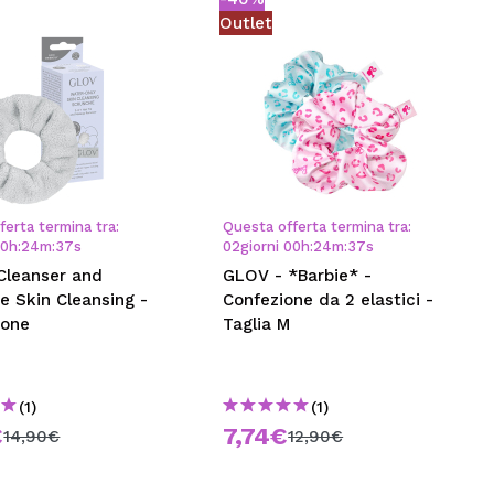
Outlet
ferta termina tra:
Questa offerta termina tra:
00
h
:
24
m
:
36
s
02
giorni
00
h
:
24
m
:
36
s
Cleanser and
GLOV - *Barbie* -
e Skin Cleansing -
Confezione da 2 elastici -
tone
Taglia M
(1)
(1)
€
7,74€
14,90€
12,90€