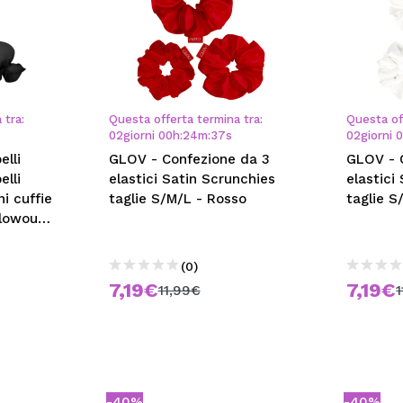
 tra:
Questa offerta termina tra:
Questa of
02
giorni
00
h
:
24
m
:
36
s
02
giorni
elli
GLOV - Confezione da 3
GLOV - 
elli
elastici Satin Scrunchies
elastici
ni cuffie
taglie S/M/L - Rosso
taglie S
Blowout
(0)
7,19€
7,19€
11,99€
-40%
-40%