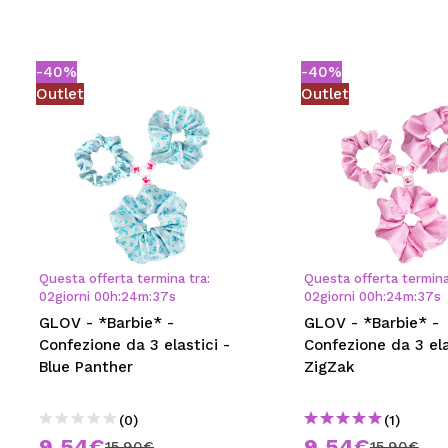
-40%
-40%
Outlet
Outlet
Questa offerta termina tra:
Questa offerta termina
02
giorni
00
h
:
24
m
:
36
s
02
giorni
00
h
:
24
m
:
36
s
GLOV - *Barbie* -
GLOV - *Barbie* -
Confezione da 3 elastici -
Confezione da 3 ela
Blue Panther
ZigZak
(0)
(1)
9,54€
9,54€
15,90€
15,90€