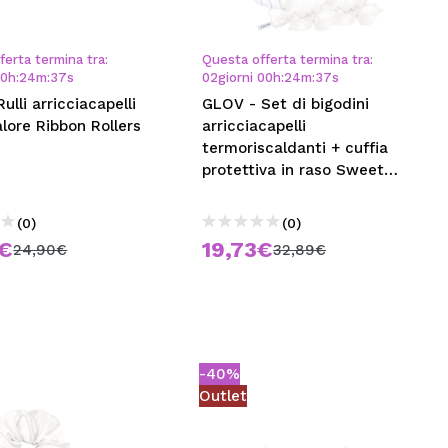
CREARE UN ACCOUNT
ferta termina tra:
Questa offerta termina tra:
00
h
:
24
m
:
36
s
02
giorni
00
h
:
24
m
:
36
s
ulli arricciacapelli
GLOV - Set di bigodini
lore Ribbon Rollers
arricciacapelli
termoriscaldanti + cuffia
protettiva in raso Sweet
Satin Dreams
(0)
(0)
4€
19,73€
24,90€
32,89€
-40%
Outlet