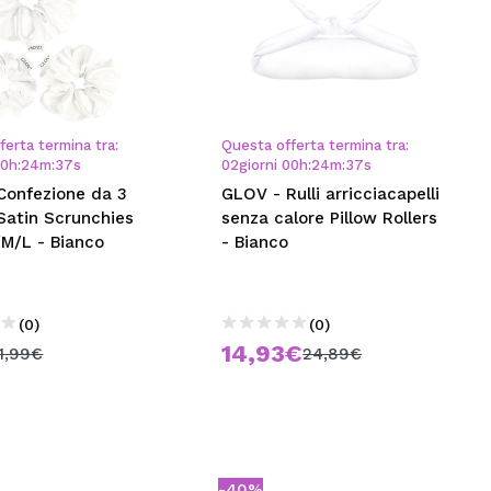
ferta termina tra:
Questa offerta termina tra:
00
h
:
24
m
:
36
s
02
giorni
00
h
:
24
m
:
36
s
Confezione da 3
GLOV - Rulli arricciacapelli
 Satin Scrunchies
senza calore Pillow Rollers
/M/L - Bianco
- Bianco
(0)
(0)
14,93€
11,99€
24,89€
-40%