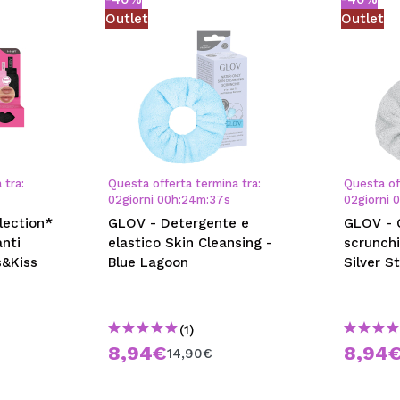
Outlet
Outlet
 tra:
Questa offerta termina tra:
Questa of
02
giorni
00
h
:
24
m
:
36
s
02
giorni
lection*
GLOV - Detergente e
GLOV - 
anti
elastico Skin Cleansing -
scrunchi
s&Kiss
Blue Lagoon
Silver S
(1)
8,94€
8,94
14,90€