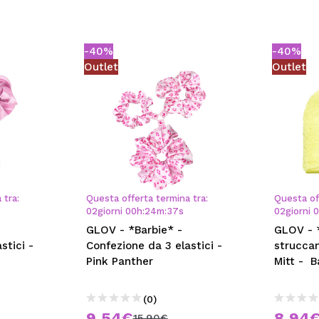
-40%
-40%
Outlet
Outlet
 tra:
Questa offerta termina tra:
Questa of
02
giorni
00
h
:
24
m
:
36
s
02
giorni
GLOV - *Barbie* -
GLOV - 
stici -
Confezione da 3 elastici -
strucca
Pink Panther
Mitt - 
(0)
9,54€
8,94
15,90€