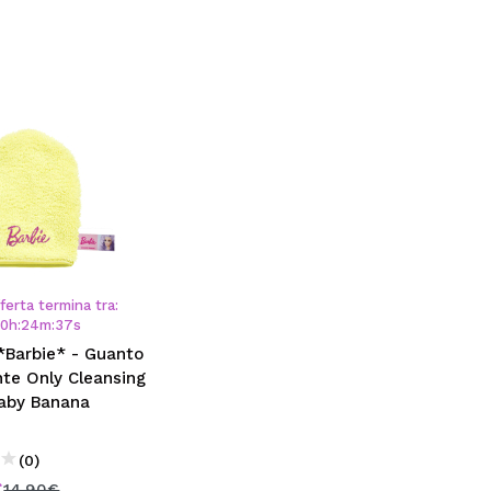
ferta termina tra:
00
h
:
24
m
:
36
s
*Barbie* - Guanto
nte Only Cleansing
Baby Banana
(0)
€
14,90€