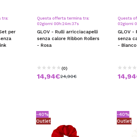
 tra:
Questa offerta termina tra:
Questa of
02
giorni
00
h
:
24
m
:
36
s
02
giorni
Set per
GLOV - Rulli arricciacapelli
GLOV - R
 senza
senza calore Ribbon Rollers
senza ca
ink
- Rosa
- Bianco
(0)
14,94€
14,9
24,90€
-40%
-40%
Outlet
Outlet