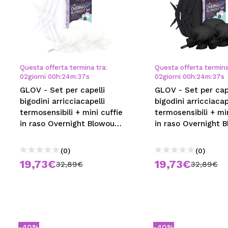
Questa offerta termina tra:
Questa offerta termina
02
giorni
00
h
:
24
m
:
36
s
02
giorni
00
h
:
24
m
:
36
s
GLOV - Set per capelli
GLOV - Set per cap
bigodini arricciacapelli
bigodini arricciacap
termosensibili + mini cuffie
termosensibili + mi
in raso Overnight Blowout
in raso Overnight 
Set
Set
(0)
(0)
19,73€
19,73€
32,89€
32,89€
-40%
-40%