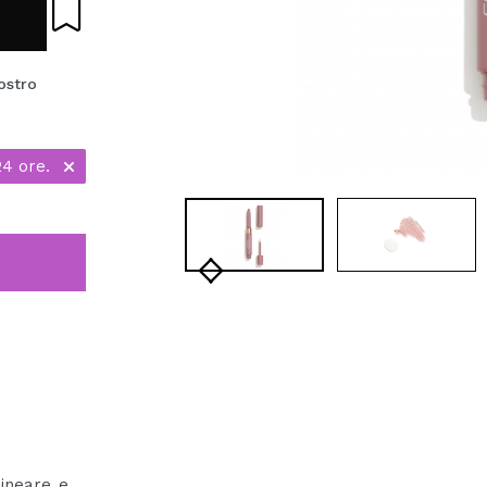
ostro
24 ore.
lineare e