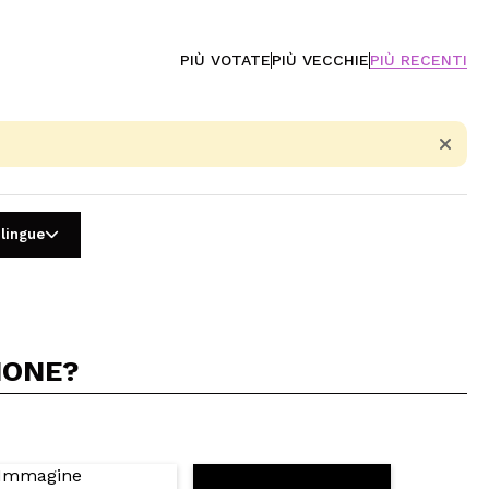
PIÙ VOTATE
PIÙ VECCHIE
PIÙ RECENTI
 lingue
IONE?
5