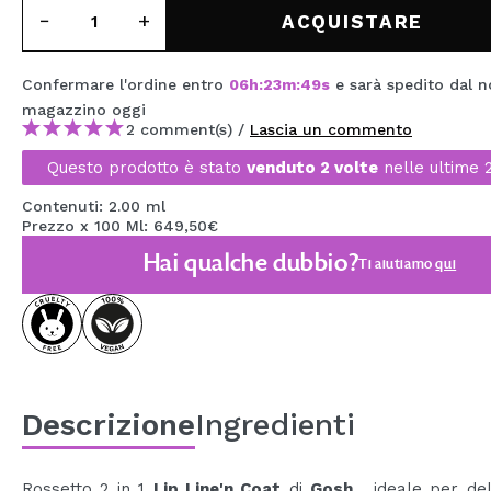
MAQUIFARMA
ACQUISTARE
KOREA ZONE
Confermare l'ordine entro
06
h
:
23
m
:
48
s
e sarà spedito dal n
TRAVEL SIZE
magazzino
oggi
2 comment(s) /
Lascia un commento
NATURE
Questo prodotto è stato
venduto 2 volte
nelle ultime 
Contenuti: 2.00 ml
SPECIALE
Prezzo x 100 Ml: 649,50€
Hai qualche dubbio?
Ti aiutiamo
qui
OUTLET
SONO TORNATI!
PROSSIMAMENTE
BLOG
Descrizione
Ingredienti
Rossetto 2 in 1
Lip Line'n Coat
di
Gosh
, ideale per de