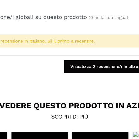
one/i globali su questo prodotto
(0 nella tua lingua)
ecensione in italiano. Sii il primo a recensire!
Visualizza 2 recensione/i in altre
 VEDERE QUESTO PRODOTTO IN AZ
Condividi un video o una foto
Il tuo video potrebbe essere il primo. Immaginalo...
SCOPRI DI PIÙ
5/
to acquisto?
Si
No