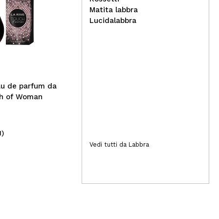
Matita labbra
DUO - Colla per ciglia
Lucidalabbra
Active - Clear
I H
di 
Fri
au de parfum da
h of Woman
1)
(1)
7,99€
5,
Vedi tutti da Labbra