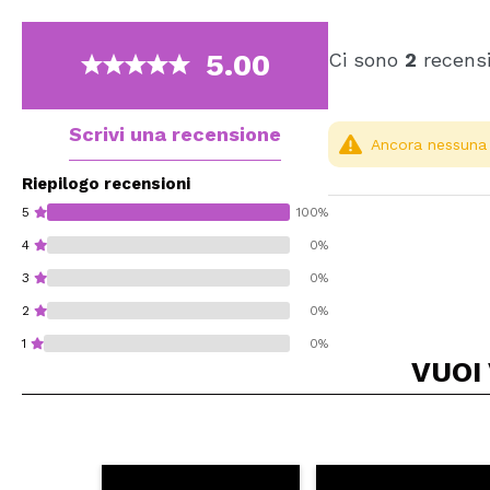
5.00
Ci sono
2
recensi
Scrivi una recensione
Ancora nessuna r
Riepilogo recensioni
5
100%
4
0%
3
0%
2
0%
1
0%
VUOI
Consiglieresti ques