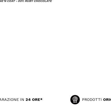
INE'N COAT - 001: RUBY CHOCOLATE
ARAZIONE IN
24 ORE*
PRODOTTI
ORI