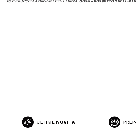
TOP
>
TRUCCO
>
LABBRA
>
MATITA LABBRA
>
GOSH - ROSSETTO 2 IN 1 LIP L
ULTIME
NOVITÀ
PREP