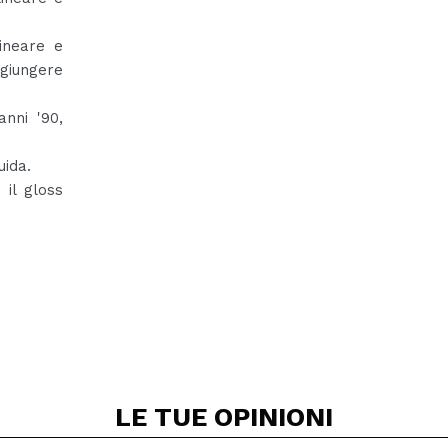
ineare e
giungere
nni '90,
uida.
 il gloss
LE TUE
OPINIONI