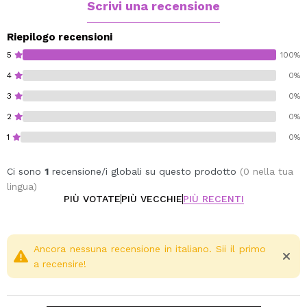
Scrivi una recensione
Perfume free.
Vegan.
Riepilogo recensioni
5
100%
4
0%
3
0%
2
0%
1
0%
Ci sono
1
recensione/i globali su questo prodotto
(0 nella tua
lingua)
PIÙ VOTATE
PIÙ VECCHIE
PIÙ RECENTI
Ancora nessuna recensione in italiano. Sii il primo
a recensire!