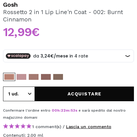
VOGLIO REGISTRARMI
Gosh
Rossetto 2 in 1 Lip Line'n Coat - 002: Burnt
Creando un account su Maquibeauty.it potrai fare i tuoi
Cinnamon
acquisti velocemente, controllare lo stato dei tuoi ordini e
consultare le tue operazioni precedenti.
12,99€
CREARE UN ACCOUNT
ACQUISTARE
Confermare l'ordine entro
00
h
:
22
m
:
53
s
e sarà spedito dal nostro
magazzino
domani
1 comment(s) /
Lascia un commento
Contenuti: 2.00 ml