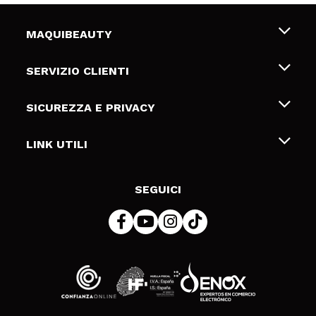
MAQUIBEAUTY
Chi siamo
SERVIZIO CLIENTI
Offerte di lavoro
Spedizioni & Resi
SICUREZZA E PRIVACY
Gift Cards
Recesso / Resi
Termini e condizioni
LINK UTILI
Metodi di pagamamento
Informativa sulla privacy
Contattaci
Politica Cookies
SEGUICI
Risoluzione delle controversie online (ODR)