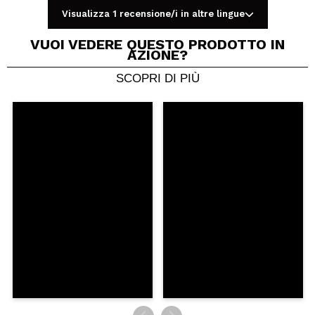
Visualizza 1 recensione/i in altre lingue
VUOI VEDERE QUESTO PRODOTTO IN
AZIONE?
SCOPRI DI PIÙ
Condividi un video o una foto
Il tuo video potrebbe essere il primo. Immaginalo...
Consiglieresti questo acquisto?
Si
No
5/5
INVIA