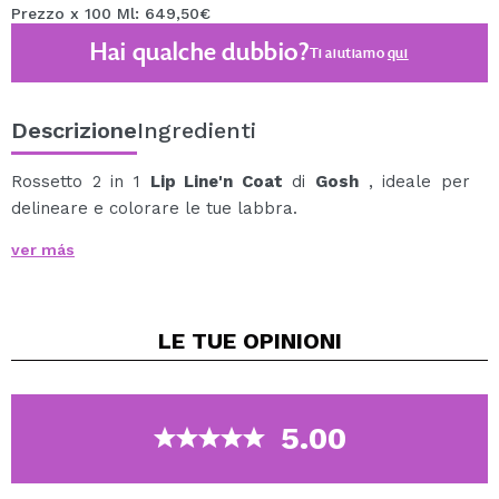
Prezzo x 100 Ml: 649,50€
Hai qualche dubbio?
Ti aiutiamo
qui
Descrizione
Ingredienti
Rossetto 2 in 1
Lip Line'n Coat
di
Gosh
, ideale per
delineare e colorare le tue labbra.
Da un lato ha una
matita per labbra
, ideale per
ver más
delineare e riempire le labbra, e dall'altro un
gloss
perfetto per aggiungere lucentezza.
Questo
rossetto
Gosh è ispirato a Hollywood e agli
LE TUE
OPINIONI
anni '90, quindi se sei un fan di questo stile devi
prenderne uno tuo.
L'eyeliner è cremoso, quindi la sua applicazione è molto
fluida.
5.00
Puoi usarlo da solo per una finitura opaca o applicare il
gloss sopra per un risultato brillante.