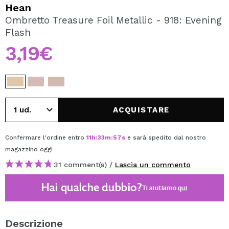
VOGLIO REGISTRARMI
Hean
Ombretto Treasure Foil Metallic - 918: Evening
Creando un account su Maquibeauty.it potrai fare i tuoi
Flash
acquisti velocemente, controllare lo stato dei tuoi ordini e
consultare le tue operazioni precedenti.
3,19€
CREARE UN ACCOUNT
ACQUISTARE
Confermare l'ordine entro
11
h
:
33
m
:
56
s
e sarà spedito dal nostro
magazzino
oggi
31 comment(s) /
Lascia un commento
Hai qualche dubbio?
Ti aiutiamo
qui
Descrizione