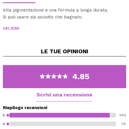
Alta pigmentazione e una formula a lunga durata.
Si può usare sia asciutto che bagnato.
Finish metallico garantito.
ver más
Senza parabeni.
LE TUE
OPINIONI
4.85
Scrivi una recensione
Riepilogo recensioni
5
94%
4
0%