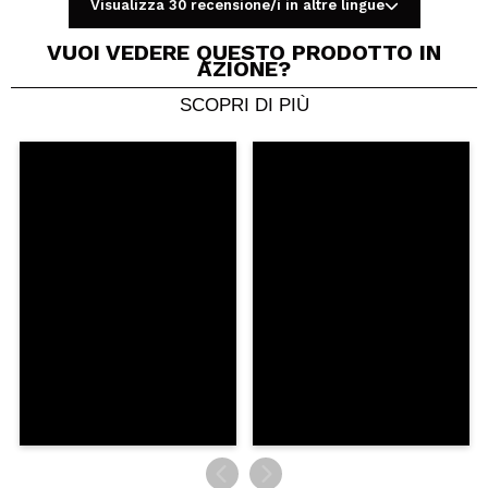
Visualizza 30 recensione/i in altre lingue
Il tuo video potrebbe essere il primo. Immaginalo...
VUOI VEDERE QUESTO PRODOTTO IN
AZIONE?
Consiglieresti questo acquisto?
Si
No
SCOPRI DI PIÙ
5/5
INVIA