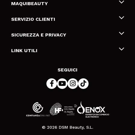
MAQUIBEAUTY
Chi siamo
SERVIZIO CLIENTI
Offerte di lavoro
Spedizioni & Resi
SICUREZZA E PRIVACY
Gift Cards
Recesso / Resi
Termini e condizioni
LINK UTILI
Metodi di pagamamento
Informativa sulla privacy
Contattaci
Politica Cookies
SEGUICI
Risoluzione delle controversie online (ODR)
© 2026 DSM Beauty, S.L.