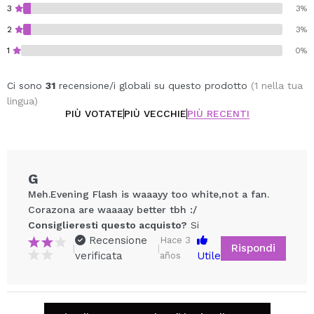
3
3%
2
3%
1
0%
Ci sono
31
recensione/i globali su questo prodotto
(1 nella tua
lingua)
PIÙ VOTATE
PIÙ VECCHIE
PIÙ RECENTI
G
Meh.Evening Flash is waaayy too white,not a fan.
Corazona are waaaay better tbh :/
Consiglieresti questo acquisto?
Si
Recensione
Hace 3
Rispondi
|
|
verificata
Utile
años
Condividi un video o una foto