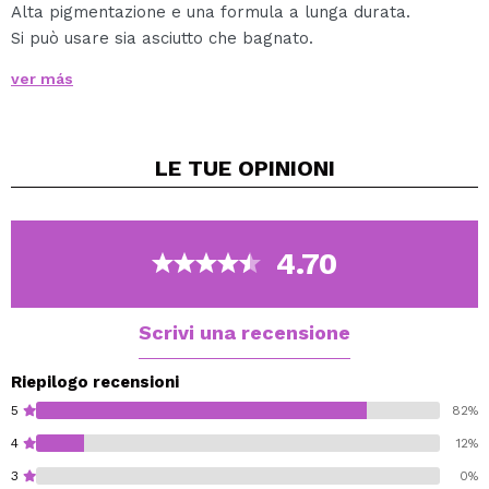
Alta pigmentazione e una formula a lunga durata.
Si può usare sia asciutto che bagnato.
Finish metallico garantito.
ver más
Senza parabeni.
LE TUE
OPINIONI
4.70
Scrivi una recensione
Riepilogo recensioni
5
82%
4
12%
3
0%