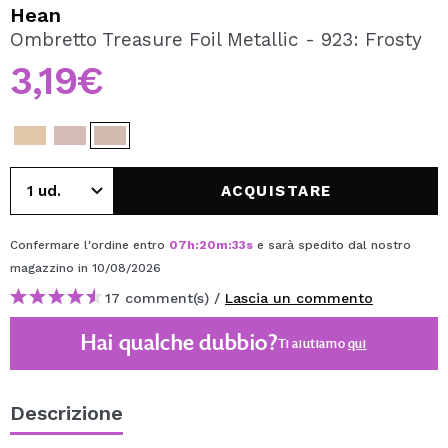
VOGLIO REGISTRARMI
Hean
Ombretto Treasure Foil Metallic - 923: Frosty
Creando un account su Maquibeauty.it potrai fare i tuoi
acquisti velocemente, controllare lo stato dei tuoi ordini e
3,19€
consultare le tue operazioni precedenti.
CREARE UN ACCOUNT
ACQUISTARE
Confermare l'ordine entro
07
h
:
20
m
:
33
s
e sarà spedito dal nostro
magazzino
in 10/08/2026
17 comment(s) /
Lascia un commento
Hai qualche dubbio?
Ti aiutiamo
qui
Descrizione