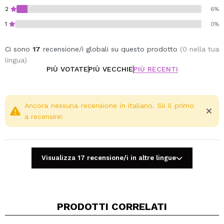
2
6%
1
0%
Ci sono
17
recensione/i globali su questo prodotto
(0 nella tua
lingua)
PIÙ VOTATE
PIÙ VECCHIE
PIÙ RECENTI
Ancora nessuna recensione in italiano. Sii il primo
a recensire!
Visualizza 17 recensione/i in altre lingue
PRODOTTI CORRELATI
Condividi un video o una foto
Il tuo video potrebbe essere il primo. Immaginalo...