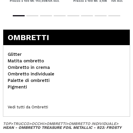
Prezzo x 100 Ml: 143,00€
IVA Incl.
Prezzo x 100 Ml: 2,10€
IVA Incl.
OMBRETTI
Glitter
Matita ombretto
Ombretto in crema
Ombretto individuale
Palette di ombretti
Pigmenti
Vedi tutti da Ombretti
TOP
>
TRUCCO
>
OCCHI
>
OMBRETTI
>
OMBRETTO INDIVIDUALE
>
HEAN - OMBRETTO TREASURE FOIL METALLIC - 923: FROSTY