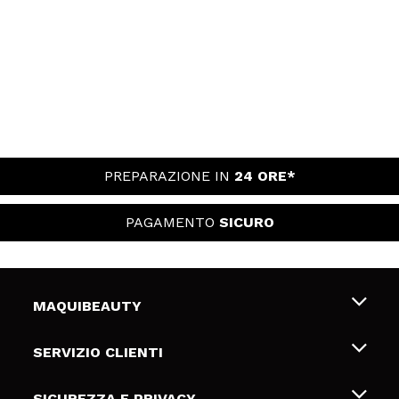
PREPARAZIONE IN
24 ORE*
PAGAMENTO
SICURO
MAQUIBEAUTY
Chi siamo
SERVIZIO CLIENTI
Offerte di lavoro
Spedizioni & Resi
SICUREZZA E PRIVACY
Gift Cards