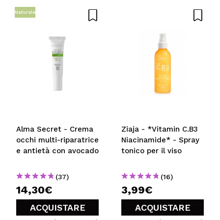
Naturale
Consiglieresti questo acquisto?
Si
No
5/5
INVIA
Alma Secret - Crema
Ziaja - *Vitamin C.B3
occhi multi-riparatrice
Niacinamide* - Spray
e antietà con avocado
tonico per il viso
(37)
(16)
14,30€
3,99€
ACQUISTARE
ACQUISTARE