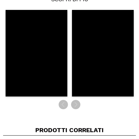
Condividi un video o una foto
Il tuo video potrebbe essere il primo. Immaginalo...
Consiglieresti questo acquisto?
Si
No
5/5
INVIA
PRODOTTI CORRELATI