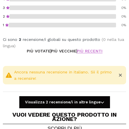
3
0%
2
0%
1
0%
Ci sono
2
recensione/i globali su questo prodotto
(0 nella tua
lingua)
PIÙ VOTATE
PIÙ VECCHIE
PIÙ RECENTI
Ancora nessuna recensione in italiano. Sii il primo
a recensire!
Visualizza 2 recensione/i in altre lingue
VUOI VEDERE QUESTO PRODOTTO IN
AZIONE?
SCOPRI DI PIÙ