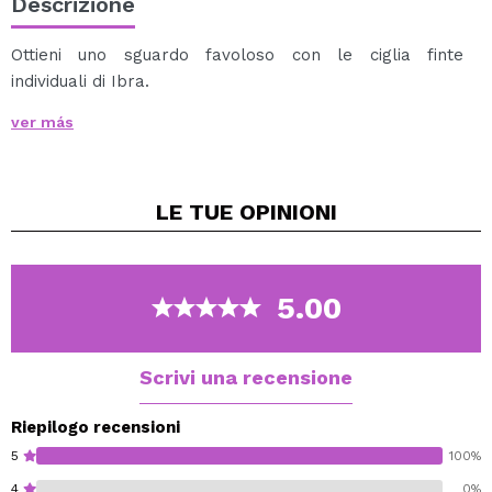
Descrizione
Ottieni uno sguardo favoloso con le ciglia finte
individuali di Ibra.
Riutilizzabili e facili da applicare, fabbricate con pelo
ver más
sintetico, sono confortevoli e facili da indossare.
Questi ciuffetti ti daranno un effetto volume doppio.
LE TUE
OPINIONI
5.00
Scrivi una recensione
Riepilogo recensioni
5
100%
4
0%