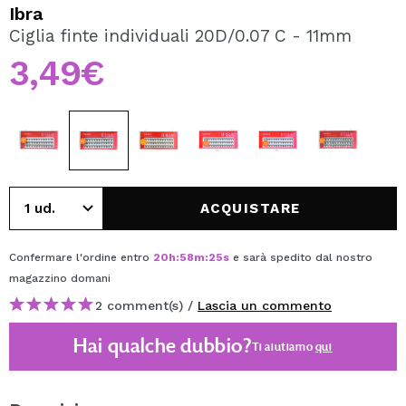
VOGLIO REGISTRARMI
Ibra
Ciglia finte individuali 20D/0.07 C - 11mm
Creando un account su Maquibeauty.it potrai fare i tuoi
acquisti velocemente, controllare lo stato dei tuoi ordini e
3,49€
consultare le tue operazioni precedenti.
CREARE UN ACCOUNT
ACQUISTARE
Confermare l'ordine entro
20
h
:
58
m
:
24
s
e sarà spedito dal nostro
magazzino
domani
2 comment(s) /
Lascia un commento
Hai qualche dubbio?
Ti aiutiamo
qui