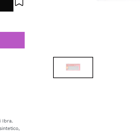
i Ibra.
intetico,