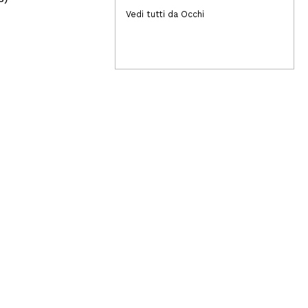
31,99€
2,
Vedi tutti da Occhi