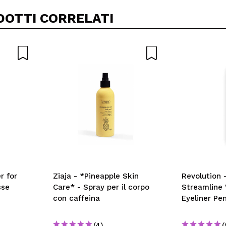
DOTTI CORRELATI
r for
Ziaja - *Pineapple Skin
Revolution - Eyeliner
sse
Care* - Spray per il corpo
Streamline 
con caffeina
Eyeliner Pen
(4)
(