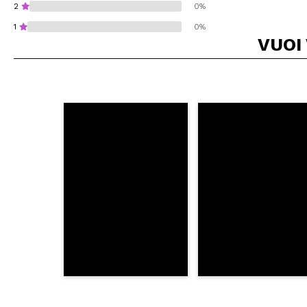
2
0%
1
0%
VUOI
Consiglieresti ques
INVI