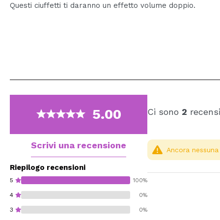
Questi ciuffetti ti daranno un effetto volume doppio.
5.00
Ci sono
2
recensi
Scrivi una recensione
Ancora nessuna r
Riepilogo recensioni
5
100%
4
0%
3
0%