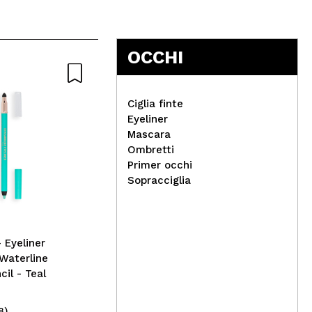
OCCHI
Ciglia finte
Eyeliner
Mascara
Real Techniques - Set
Ombretti
Pennelli Au Naturale
Tec
Primer occhi
Ros
Sopracciglia
Waterline
cil - Teal
8)
(2)