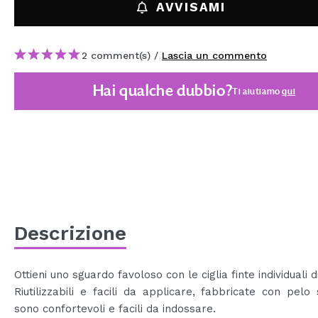
AVVISAMI
MAQUIFARMA
KOREA ZONE
2 comment(s) /
Lascia un commento
TRAVEL SIZE
Hai qualche dubbio?
Ti aiutiamo
qui
NATURE
SPECIALE
OUTLET
SONO TORNATI!
PROSSIMAMENTE
Descrizione
BLOG
Ottieni uno sguardo favoloso con le ciglia finte individuali d
Riutilizzabili e facili da applicare, fabbricate con pelo s
sono confortevoli e facili da indossare.