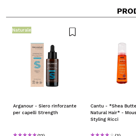
PRO
Naturale
Arganour - Siero rinforzante
Cantu - *Shea Butte
per capelli Strength
Natural Hair* - Mou
Styling Ricci
(12)
(3)