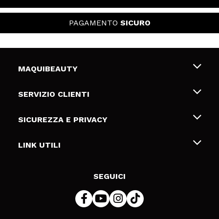
PAGAMENTO
SICURO
MAQUIBEAUTY
Chi siamo
SERVIZIO CLIENTI
Offerte di lavoro
Spedizioni & Resi
SICUREZZA E PRIVACY
Gift Cards
Recesso / Resi
Termini e condizioni
LINK UTILI
Metodi di pagamamento
Informativa sulla privacy
Contattaci
Politica Cookies
SEGUICI
Risoluzione delle controversie online (ODR)