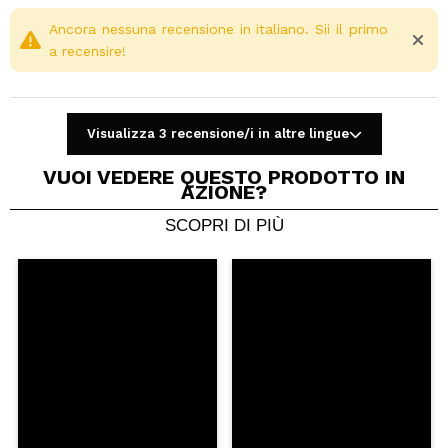
Ancora nessuna recensione in italiano. Sii il primo
a recensire!
Visualizza 3 recensione/i in altre lingue
VUOI VEDERE QUESTO PRODOTTO IN
AZIONE?
SCOPRI DI PIÙ
Condividi un video o una foto
Il tuo video potrebbe essere il primo. Immaginalo...
Consiglieresti questo acquisto?
Si
No
5/5
INVIA