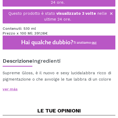
24 ore.
Questo prodotto è stato
visualizzato 3 volte
nelle
ultime 24 ore.
Contenuti: 5.10 ml
Prezzo x 100 Ml: 391,18€
Hai qualche dubbio?
Ti aiutiamo
qui
Descrizione
Ingredienti
Supreme Gloss, è il nuovo e sexy lucidalabbra ricco di
pigmentazione o che avvolge le tue labbra di un colore
intenso con una sola applicazione.
ver más
Il suo innovativo applicatore a forma di petalo di rosa è
progettato per chiudersi mentre viene estratto per
mantenere il prodotto all'interno, quindi non è
LE TUE
OPINIONI
necessario reimmergerlo.
Disponibile in 28 tonalità morbide e sensuali per