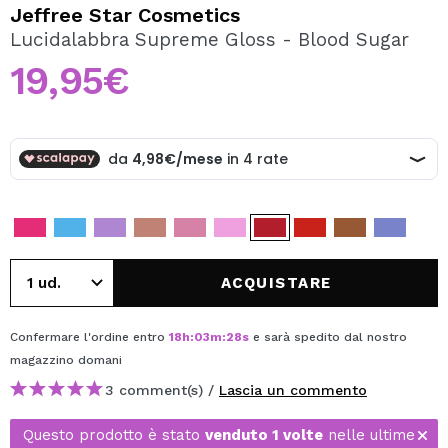
VOGLIO REGISTRARMI
Jeffree Star Cosmetics
Lucidalabbra Supreme Gloss - Blood Sugar
Creando un account su Maquibeauty.it potrai fare i tuoi
acquisti velocemente, controllare lo stato dei tuoi ordini e
19,95€
consultare le tue operazioni precedenti.
CREARE UN ACCOUNT
ACQUISTARE
Confermare l'ordine entro
18
h
:
03
m
:
28
s
e sarà spedito dal nostro
magazzino
domani
3 comment(s) /
Lascia un commento
Questo prodotto è stato
venduto 1 volte
nelle ultime