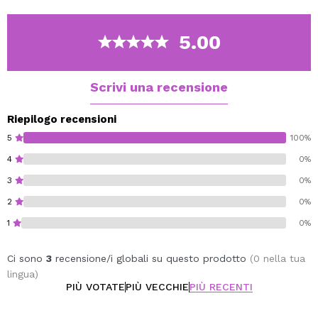
adattarsi a qualsiasi stato d'animo in un delizioso
profumo di cupcake alla vaniglia.
5.00
Cruelty free.
Vegan.
Scrivi una recensione
Riepilogo recensioni
5
100%
4
0%
3
0%
2
0%
1
0%
Ci sono
3
recensione/i globali su questo prodotto
(0 nella tua
lingua)
PIÙ VOTATE
PIÙ VECCHIE
PIÙ RECENTI