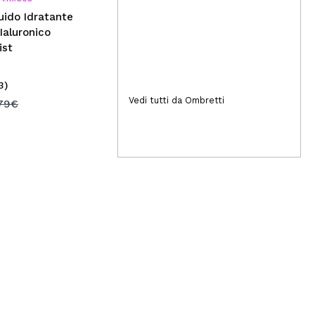
luido Idratante
Ialuronico
ist
3)
(7)
5,99€
Vedi tutti da Ombretti
11
,79€