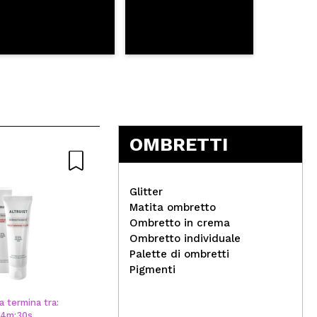
OMBRETTI
Glitter
Matita ombretto
Ombretto in crema
Ombretto individuale
Maiko - Pennello correttore
Rev
Palette di ombretti
Luxury Burgundy - 1003B
omb
Pigmenti
Bar
a termina tra:
14
m
:
30
s