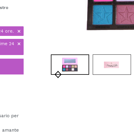
stro
24 ore.
time 24
ssario per
i amante