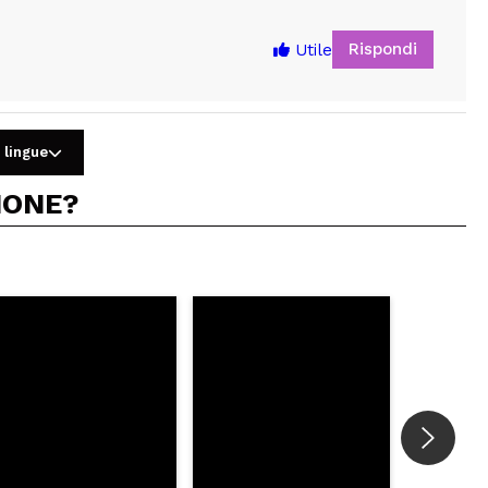
Rispondi
Utile
 lingue
IONE?
5