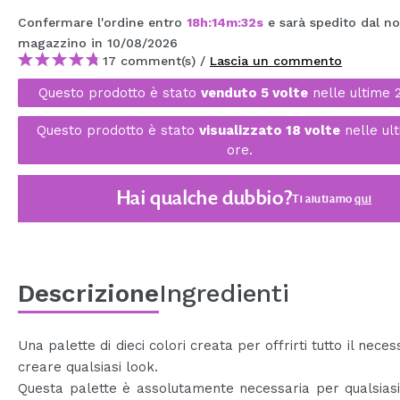
MAQUIFARMA
Confermare l'ordine entro
18
h
:
14
m
:
32
s
e sarà spedito dal no
magazzino
in 10/08/2026
KOREA ZONE
17 comment(s) /
Lascia un commento
TRAVEL SIZE
Questo prodotto è stato
venduto 5 volte
nelle ultime 
NATURE
Questo prodotto è stato
visualizzato 18 volte
nelle ul
ore.
SPECIALE
Hai qualche dubbio?
Ti aiutiamo
qui
OUTLET
SONO TORNATI!
PROSSIMAMENTE
Descrizione
Ingredienti
BLOG
Una palette di dieci colori creata per offrirti tutto il nece
creare qualsiasi look.
Questa palette è assolutamente necessaria per qualsias