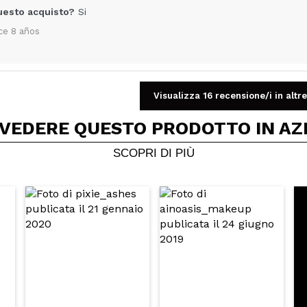
uesto acquisto?
Si
ce 8 años
Visualizza 16 recensione/i in altre
Condividi un video o una foto
 VEDERE QUESTO PRODOTTO IN AZ
Il tuo video potrebbe essere il primo. Immaginalo...
SCOPRI DI PIÙ
5/
to acquisto?
Si
No
A