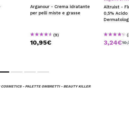
-
Arganour - Crema idratante
Altruist - F
per pelli miste e grasse
0,5% Acido 
Dermatolog
(9)
(
10,95€
3,24€
10
 COSMETICS - PALETTE OMBRETTI - BEAUTY KILLER