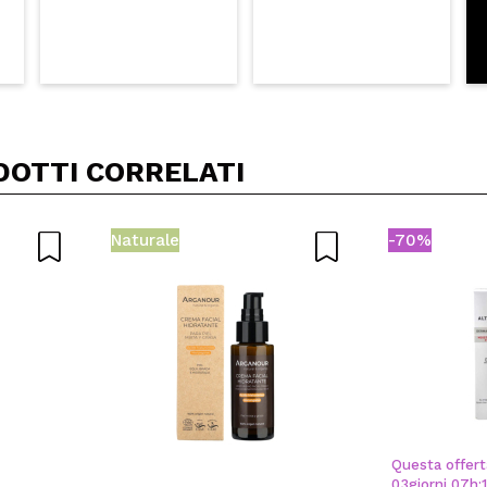
DOTTI CORRELATI
Naturale
-70%
Questa offert
03
giorni
07
h
: