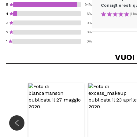
5
94%
Consiglieresti q
|
Ha
4
6%
3
0%
2
0%
1
0%
VUOI
Consiglieresti ques
INVI