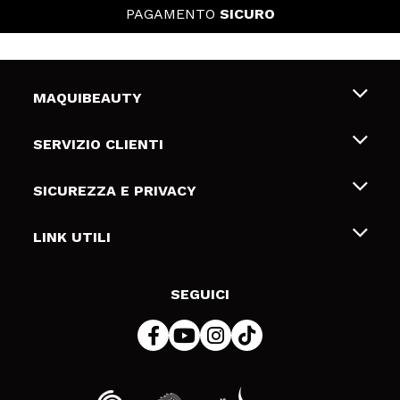
PAGAMENTO
SICURO
MAQUIBEAUTY
Chi siamo
SERVIZIO CLIENTI
Offerte di lavoro
Spedizioni & Resi
SICUREZZA E PRIVACY
Gift Cards
Recesso / Resi
Termini e condizioni
LINK UTILI
Metodi di pagamamento
Informativa sulla privacy
Contattaci
Politica Cookies
SEGUICI
Risoluzione delle controversie online (ODR)