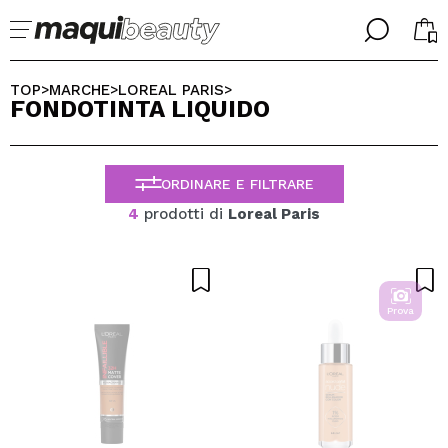
╳
╳
SELEZIONA LA TUA LINGUA
TOP
MARCHE
LOREAL PARIS
>
>
>
FONDOTINTA LIQUIDO
Sono già #maquilover, ho un account
BENVENUTO!
ITALIANO
ESPAÑOL
ORDINARE E FILTRARE
ENGLISH
FRANCES
4
prodotti di
Loreal Paris
ALEMAN
PORTUGUESE
Ha dimenticato la password?
Prova
Non ho un account qui