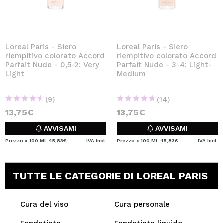
Loreal Paris - Siero
Loreal Paris - Siero
riempitivo colorato Accord
riempitivo colorato Accord
Parfait Nude - 0,5-2: Very
Parfait Nude - 3-4: Light-
Light
Medium
(9)
(14)
13,75€
13,75€
AVVISAMI
AVVISAMI
Prezzo x 100 Ml: 45,83€
IVA Incl.
Prezzo x 100 Ml: 45,83€
IVA Incl.
TUTTE LE CATEGORIE DI LOREAL PARIS
Cura del viso
Cura personale