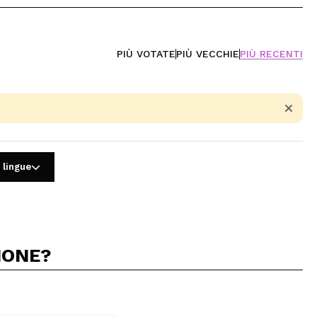
PIÙ VOTATE
PIÙ VECCHIE
PIÙ RECENTI
 lingue
IONE?