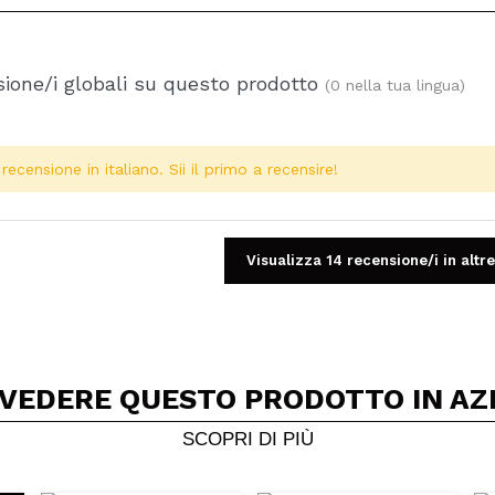
ione/i globali su questo prodotto
(0 nella tua lingua)
ecensione in italiano. Sii il primo a recensire!
Visualizza 14 recensione/i in altre
 VEDERE QUESTO PRODOTTO IN AZ
Condividi un video o una foto
Il tuo video potrebbe essere il primo. Immaginalo...
SCOPRI DI PIÙ