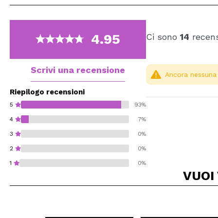
4.95
Ci sono
14
recens
Scrivi una recensione
Ancora nessuna r
Riepilogo recensioni
5
93%
4
7%
3
0%
2
0%
1
0%
VUOI