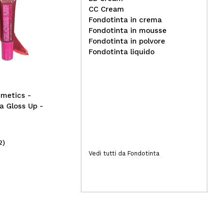
CC Cream
Fondotinta in crema
Fondotinta in mousse
Milani - Rossetto Color
Nac
Fondotinta in polvore
Fetish Nude Matte - 460:
Int
Fondotinta liquido
Sensual
metics -
a Gloss Up -
2)
(3)
12,95€
7,
Vedi tutti da Fondotinta