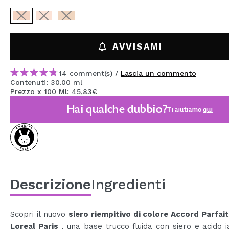
MAQUIFARMA
KOREA ZONE
AVVISAMI
TRAVEL SIZE
NATURE
14 comment(s) /
Lascia un commento
Contenuti: 30.00 ml
Prezzo x 100 Ml: 45,83€
SPECIALE
Hai qualche dubbio?
Ti aiutiamo
qui
OUTLET
SONO TORNATI!
PROSSIMAMENTE
Descrizione
Ingredienti
BLOG
Scopri il nuovo
siero riempitivo di colore Accord Parfai
Loreal Paris
, una base trucco fluida con siero e acido i