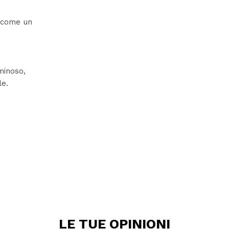
e come un
minoso,
le.
LE TUE
OPINIONI