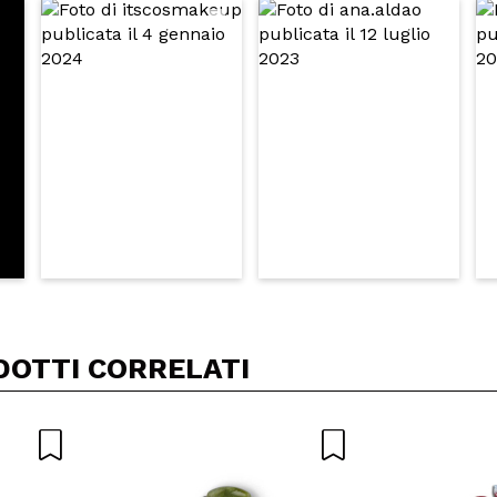
5/
to acquisto?
Si
No
A
DOTTI CORRELATI