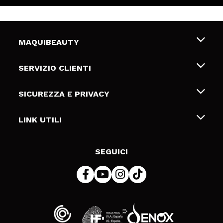
MAQUIBEAUTY
Chi siamo
SERVIZIO CLIENTI
Offerte di lavoro
Spedizioni & Resi
SICUREZZA E PRIVACY
Gift Cards
Recesso / Resi
Termini e condizioni
LINK UTILI
Metodi di pagamamento
Informativa sulla privacy
Contattaci
Politica Cookies
SEGUICI
Risoluzione delle controversie online (ODR)