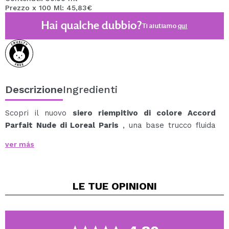
Prezzo x 100 Ml: 45,83€
Hai qualche dubbio?
Ti aiutiamo
qui
Descrizione
Ingredienti
Scopri il nuovo
siero riempitivo di colore Accord
Parfait Nude di Loreal Paris
, una base trucco fluida
con siero e acido ialuronico puro all'1%.
ver más
Grazie alla sua doppia azione, si prende cura della
pelle come un siero e uniforma l'incarnato come il
trucco.
LE TUE
OPINIONI
Risultati:
Come siero, otterrete una pelle più tonica e
levigata.
Con questo prodotto otterrete un finish naturale e