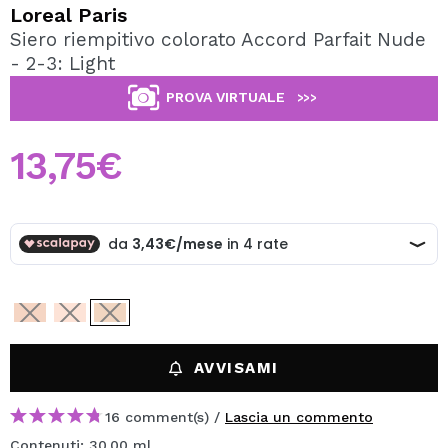
VOGLIO REGISTRARMI
Loreal Paris
Siero riempitivo colorato Accord Parfait Nude
Creando un account su Maquibeauty.it potrai fare i tuoi
- 2-3: Light
acquisti velocemente, controllare lo stato dei tuoi ordini e
consultare le tue operazioni precedenti.
PROVA VIRTUALE
>>>
CREARE UN ACCOUNT
13,75€
AVVISAMI
16 comment(s) /
Lascia un commento
Contenuti: 30.00 ml