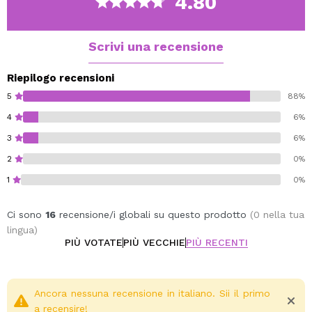
4.80
luminoso, grazie alla texture leggera e alla
coprenza modulabile.
Adatto a tutti i tipi di pelle, anche a quelle sensibili.
Scrivi una recensione
Formula non comedogena.
Disponibile in una vasta gamma di tonalità.
Riepilogo recensioni
5
88%
Cruelty free.
4
6%
3
6%
2
0%
1
0%
Ci sono
16
recensione/i globali su questo prodotto
(0 nella tua
lingua)
PIÙ VOTATE
PIÙ VECCHIE
PIÙ RECENTI
Ancora nessuna recensione in italiano. Sii il primo
a recensire!