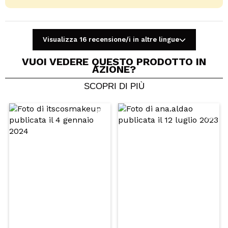
Visualizza 16 recensione/i in altre lingue
VUOI VEDERE QUESTO PRODOTTO IN
AZIONE?
SCOPRI DI PIÙ
Condividi un video o una foto
Il tuo video potrebbe essere il primo. Immaginalo...
Consiglieresti questo acquisto?
Si
No
5/5
INVIA