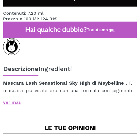
Contenuti: 7.20 ml
Prezzo x 100 Ml: 124,31€
Hai qualche dubbio?
Ti aiutiamo
qui
Descrizione
Ingredienti
Mascara Lash Sensational Sky High di Maybelline
, il
mascara più virale ora con una formula con pigmenti
ultra intensi.
ver más
Questo incredibile mascara ti offre una lunghezza
illimitata, un volume ridefinito delle tue ciglia e un
colore intenso per le tue ciglia.
LE TUE
OPINIONI
Il suo innovativo scovolino conico e flessibile raggiunge
tutte le tue ciglia, anche quelle più corte.