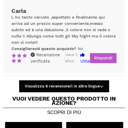
Carla
L ho tanto cercato ,aspettato e finalmente qui
arriva ad un prezzo super conveniente,messo
subito ed è una delusione ,il colore non si vede x
nulla !! Allunga come tutti gli Sky hight ma il colore
non si nota!!!
Consiglieresti questo acquisto?
No
Recensione
Hace 2
Rispondi
|
|
verificata
Utile
años
Condividi un video o una foto
Il tuo video potrebbe essere il primo. Immaginalo...
Visualizza 6 recensione/i in altre lingue
Consiglieresti questo acquisto?
Si
No
5/5
VUOI VEDERE QUESTO PRODOTTO IN
AZIONE?
INVIA
SCOPRI DI PIÙ