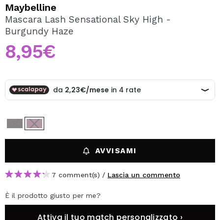
VOGLIO REGISTRARMI
Maybelline
Mascara Lash Sensational Sky High -
Creando un account su Maquibeauty.it potrai fare i tuoi
Burgundy Haze
acquisti velocemente, controllare lo stato dei tuoi ordini e
consultare le tue operazioni precedenti.
8,95€
CREARE UN ACCOUNT
AVVISAMI
7 comment(s) /
Lascia un commento
È il prodotto giusto per me?
Attiva il tuo match personalizzato ›