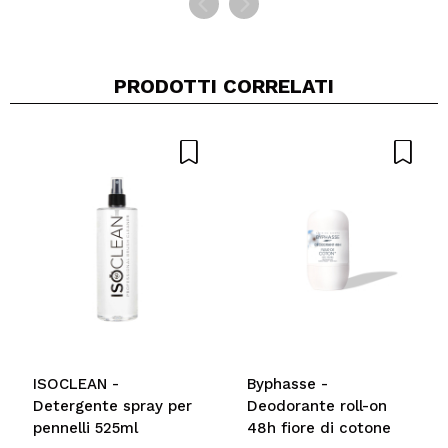
Rispondi
|
|
verificata
Utile
años
PRODOTTI CORRELATI
mah..
appena arrivato...non l ho ancora usato..ne penso lo
farò xke arrivato senza sigillo e la.confezione è
leggera come fosse mezza vuota..soldi
buttati..dovevo aspettare l arrivo in negozio
Consiglieresti questo acquisto?
No
Rispondi
Utile
|
Hace 5 años
ISOCLEAN -
Byphasse -
Detergente spray per
Deodorante roll-on
pennelli 525ml
48h fiore di cotone