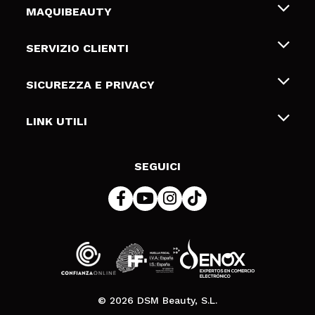
MAQUIBEAUTY
Chi siamo
SERVIZIO CLIENTI
Offerte di lavoro
Spedizioni & Resi
SICUREZZA E PRIVACY
Gift Cards
Recesso / Resi
Termini e condizioni
LINK UTILI
Metodi di pagamamento
Informativa sulla privacy
Contattaci
Politica Cookies
SEGUICI
Risoluzione delle controversie online (ODR)
© 2026 DSM Beauty, S.L.