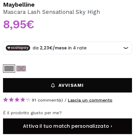
VOGLIO REGISTRARMI
Maybelline
Mascara Lash Sensational Sky High
Creando un account su Maquibeauty.it potrai fare i tuoi
acquisti velocemente, controllare lo stato dei tuoi ordini e
8,95€
consultare le tue operazioni precedenti.
CREARE UN ACCOUNT
AVVISAMI
91 comment(s) /
Lascia un commento
È il prodotto giusto per me?
Attiva il tuo match personalizzato ›