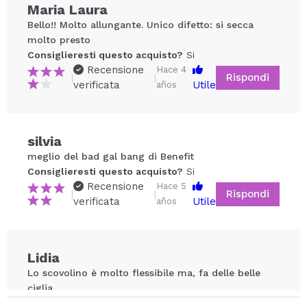
Maria Laura
Bello!! Molto allungante. Unico difetto: si secca
molto presto
Consiglieresti questo acquisto?
Si
Recensione
Hace 4
Rispondi
|
|
verificata
Utile
años
Condividi un video o una foto
silvia
Il tuo video potrebbe essere il primo. Immaginalo...
meglio del bad gal bang di Benefit
Consiglieresti questo acquisto?
Si
Recensione
Hace 5
Rispondi
|
|
Consiglieresti questo acquisto?
Si
No
verificata
Utile
años
5/5
INVIA
Lidia
Lo scovolino è molto flessibile ma, fa delle belle
ciglia
Consiglieresti questo acquisto?
Si