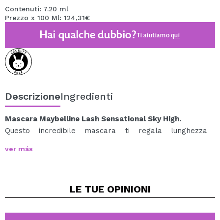
Contenuti: 7.20 ml
Prezzo x 100 Ml: 124,31€
Hai qualche dubbio?
Ti aiutiamo
qui
Descrizione
Ingredienti
Mascara Maybelline Lash Sensational Sky High.
Questo incredibile mascara ti regala lunghezza
illimitata e un volume ridefinito per le tue ciglia.
ver más
Il suo innovativo scovolino conico e flessibile raggiunge
tutte le ciglia, anche le più corte.
La sua formula è arricchita con estratto di bambù e il
LE TUE
OPINIONI
suo dispenser permette di prelevare la quantità
precisa di prodotto per ottenere ciglia incurvate.
Per ottenere un effetto incredibile, applica il mascara