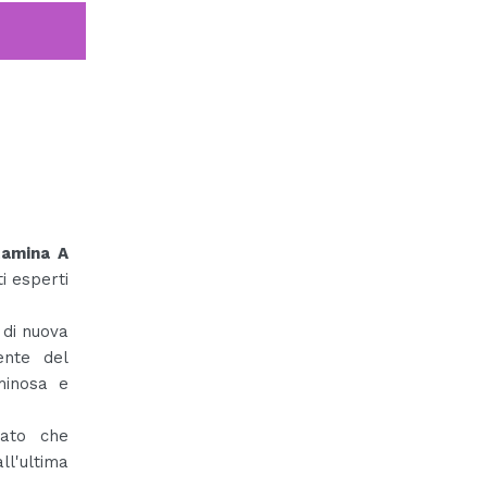
tamina A
i esperti
 di nuova
ente del
uminosa e
tato che
ll'ultima