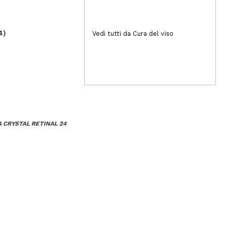
4)
(1)
Vedi tutti da Cura del viso
16,90€
5,
A CRYSTAL RETINAL 24