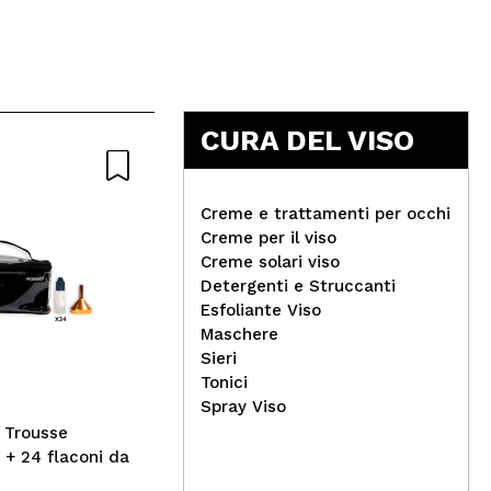
CURA DEL VISO
Creme e trattamenti per occhi
Creme per il viso
Creme solari viso
Skin79 - *Cicapine* - Siero
Detergenti e Struccanti
viso Intense Relief
Cat
Esfoliante Viso
Vol
Maschere
Vol
Sieri
Tonici
Spray Viso
 Trousse
 + 24 flaconi da