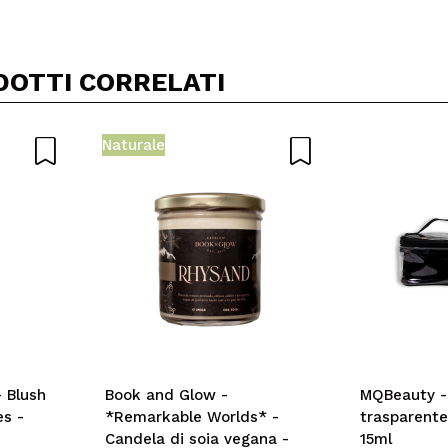
DOTTI CORRELATI
Naturale
 Blush
Book and Glow -
MQBeauty -
es -
*Remarkable Worlds* -
trasparente
Candela di soia vegana -
15ml