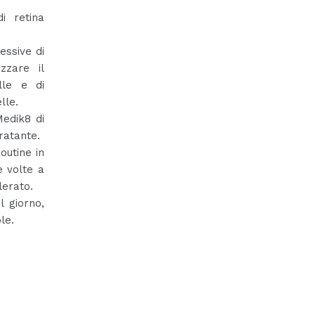
i retina
essive di
zzare il
lle e di
lle.
Medik8 di
ratante.
outine in
e volte a
lerato.
l giorno,
le.