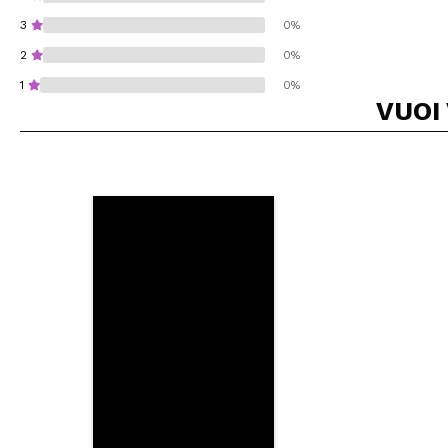
3
0%
2
0%
1
0%
VUOI
Consiglieresti ques
INVI