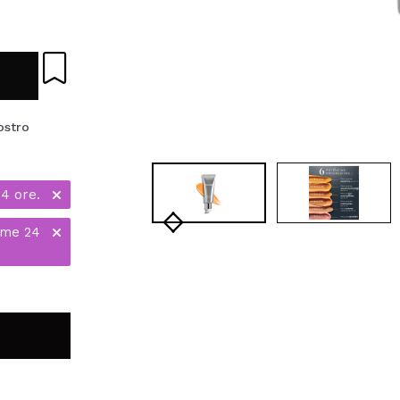
ostro
24 ore.
ime 24