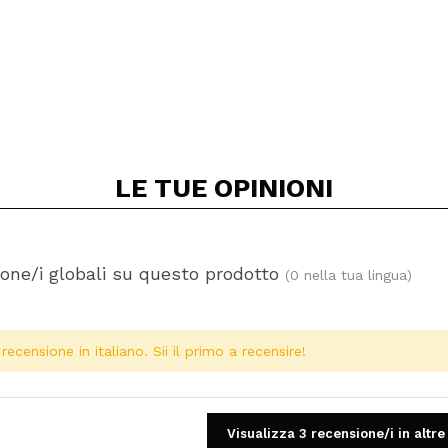
LE TUE
OPINIONI
one/i globali su questo prodotto
(0 nella tua lingua)
ecensione in italiano. Sii il primo a recensire!
Visualizza 3 recensione/i in altre