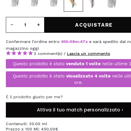
MAQUIFARMA
KOREA ZONE
ACQUISTARE
TRAVEL SIZE
NATURE
Confermare l'ordine entro
05
h
:
58
m
:
45
s
e sarà spedito dal n
magazzino
oggi
3 comment(s) /
Lascia un commento
SPECIALE
Questo prodotto è stato
venduto 1 volte
nelle ultime 
OUTLET
Questo prodotto è stato
visualizzato 4 volte
nelle ult
ore.
SONO TORNATI!
PROSSIMAMENTE
È il prodotto giusto per me?
BLOG
Attiva il tuo match personalizzato ›
Contenuti: 30.00 ml
Prezzo x 100 Ml: 450,00€