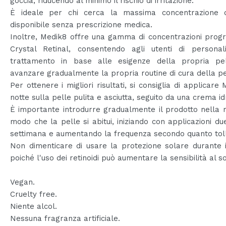
goccia, riducendo al minimo il rischio di irritazione.
È ideale per chi cerca la massima concentrazione d
disponibile senza prescrizione medica.
Inoltre, Medik8 offre una gamma di concentrazioni progr
Crystal Retinal, consentendo agli utenti di personali
trattamento in base alle esigenze della propria pe
avanzare gradualmente la propria routine di cura della pe
Per ottenere i migliori risultati, si consiglia di applicare 
notte sulla pelle pulita e asciutta, seguito da una crema id
È importante introdurre gradualmente il prodotto nella r
modo che la pelle si abitui, iniziando con applicazioni du
settimana e aumentando la frequenza secondo quanto tol
Non dimenticare di usare la protezione solare durante i
poiché l'uso dei retinoidi può aumentare la sensibilità al so
Vegan.
Cruelty free.
Niente alcol.
Nessuna fragranza artificiale.