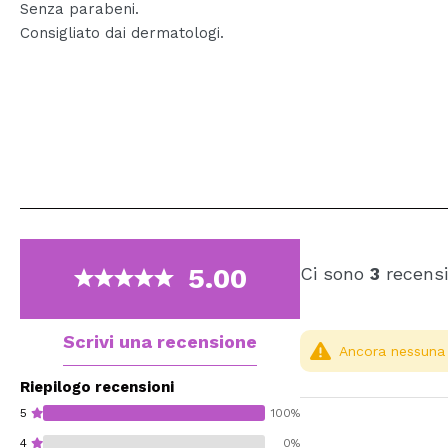
Senza parabeni.
Consigliato dai dermatologi.
5.00
Ci sono
3
recensi
Scrivi una recensione
Ancora nessuna r
Riepilogo recensioni
5
100%
4
0%