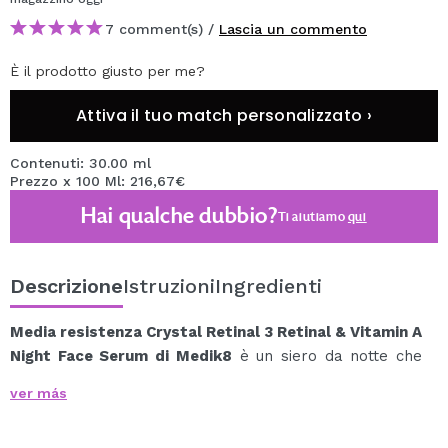
7 comment(s) /
Lascia un commento
È il prodotto giusto per me?
Attiva il tuo match personalizzato ›
Contenuti: 30.00 ml
Prezzo x 100 Ml: 216,67€
Hai qualche dubbio?
Ti aiutiamo
qui
Descrizione
Istruzioni
Ingredienti
Media resistenza Crystal Retinal 3 Retinal & Vitamin A
Night Face Serum di Medik8
è un siero da notte che
potrebbe essere il punto di partenza perfetto per
ver más
coloro che sono nuovi nell'uso della vitamina A, che
hanno provato formule delicate al retinolo o