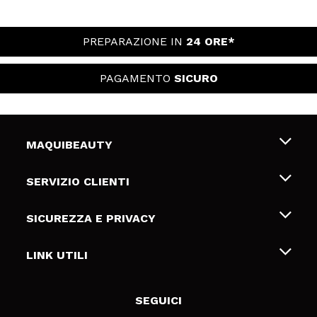
PREPARAZIONE IN
24 ORE*
PAGAMENTO
SICURO
MAQUIBEAUTY
Chi siamo
SERVIZIO CLIENTI
Offerte di lavoro
Spedizioni & Resi
SICUREZZA E PRIVACY
Gift Cards
Recesso / Resi
Termini e condizioni
LINK UTILI
Metodi di pagamamento
Informativa sulla privacy
Contattaci
Politica Cookies
SEGUICI
Risoluzione delle controversie online (ODR)