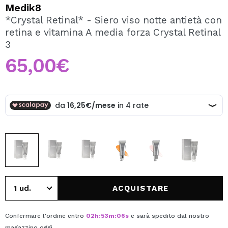
VOGLIO REGISTRARMI
Medik8
*Crystal Retinal* - Siero viso notte antietà con
Creando un account su Maquibeauty.it potrai fare i tuoi
retina e vitamina A media forza Crystal Retinal
acquisti velocemente, controllare lo stato dei tuoi ordini e
consultare le tue operazioni precedenti.
3
65,00€
CREARE UN ACCOUNT
ACQUISTARE
Confermare l'ordine entro
02
h
:
53
m
:
06
s
e sarà spedito dal nostro
magazzino
oggi