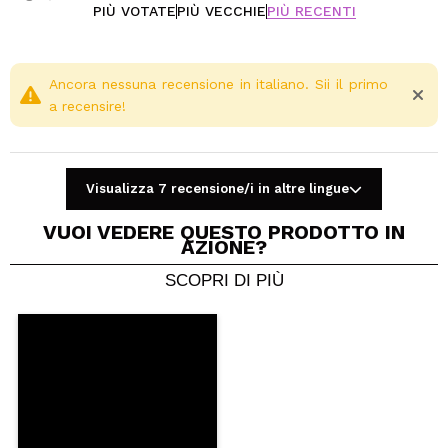
Cruelty free.
PIÙ VOTATE
PIÙ VECCHIE
PIÙ RECENTI
Vegan.
Senza alcol.
Senza fragranze artificiali.
Ancora nessuna recensione in italiano. Sii il primo
a recensire!
Senza parabeni né ftalati.
Visualizza 7 recensione/i in altre lingue
VUOI VEDERE QUESTO PRODOTTO IN
AZIONE?
SCOPRI DI PIÙ
Condividi un video o una foto
Il tuo video potrebbe essere il primo. Immaginalo...
Consiglieresti questo acquisto?
Si
No
5/5