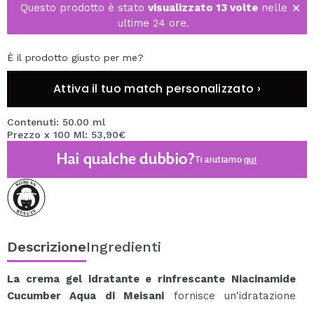
Questo prodotto è stato
visualizzato 13 volte
nelle
ultime 24 ore.
È il prodotto giusto per me?
Attiva il tuo match personalizzato ›
Contenuti: 50.00 ml
Prezzo x 100 Ml: 53,90€
Hai qualche dubbio?
Ti aiutiamo
qui
Descrizione
Ingredienti
La crema gel idratante e rinfrescante Niacinamide
Cucumber Aqua di Meisani
fornisce un'idratazione
profonda e una sensazione di freschezza alla pelle.