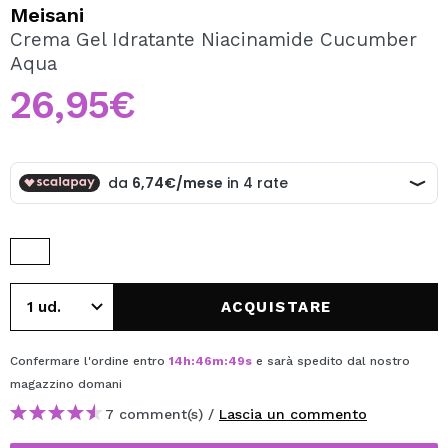
VOGLIO REGISTRARMI
Meisani
Crema Gel Idratante Niacinamide Cucumber
Creando un account su Maquibeauty.it potrai fare i tuoi
Aqua
acquisti velocemente, controllare lo stato dei tuoi ordini e
consultare le tue operazioni precedenti.
26,95€
CREARE UN ACCOUNT
ACQUISTARE
Confermare l'ordine entro
14
h
:
46
m
:
49
s
e sarà spedito dal nostro
magazzino
domani
7 comment(s) /
Lascia un commento