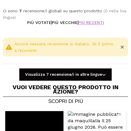
Cruelty free.
Ci sono
7
recensione/i globali su questo prodotto
(0 nella tua
lingua)
PIÙ VOTATE
PIÙ VECCHIE
PIÙ RECENTI
Ancora nessuna recensione in italiano. Sii il primo
a recensire!
Visualizza 7 recensione/i in altre lingue
VUOI VEDERE QUESTO PRODOTTO IN
AZIONE?
SCOPRI DI PIÙ
Condividi un video o una foto
Il tuo video potrebbe essere il primo. Immaginalo...
Consiglieresti questo acquisto?
Si
No