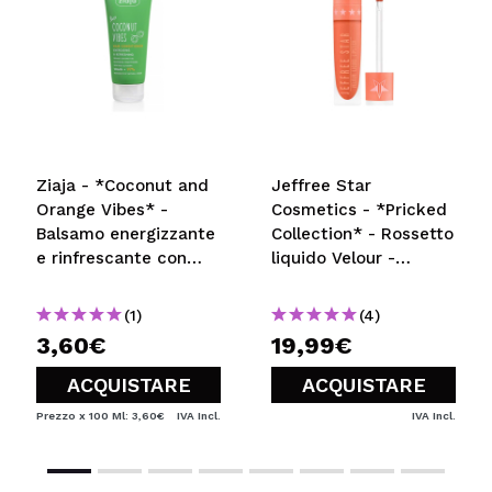
Ziaja - *Coconut and
Jeffree Star
Orange Vibes* -
Cosmetics - *Pricked
Balsamo energizzante
Collection* - Rossetto
e rinfrescante con
liquido Velour -
note di cocco
Tangerine Queen
(1)
(4)
3,60€
19,99€
ACQUISTARE
ACQUISTARE
Prezzo x 100 Ml: 3,60€
IVA Incl.
IVA Incl.