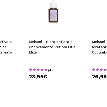
itivo e
Meisani - Siero antietà e
Meisani
hine
rinnovamento Retinol Blue
Idratan
Formato
Elixir
Cucumb
(4)
23,95€
26,9