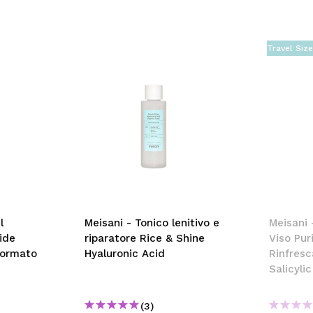
Travel Siz
l
Meisani - Tonico lenitivo e
Meisani 
ide
riparatore Rice & Shine
Viso Pur
Formato
Hyaluronic Acid
Rinfresc
Salicyli
Mini
(3)