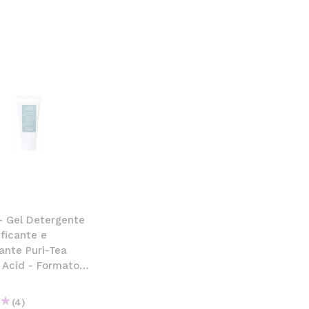
e
- Gel Detergente
ificante e
ante Puri-Tea
c Acid - Formato
(4)