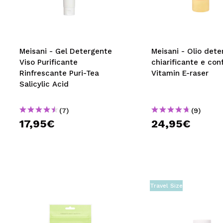
MAQUIFARMA
KOREA ZONE
TRAVEL SIZE
Meisani - Gel Detergente
Meisani - Olio det
Viso Purificante
chiarificante e con
NATURE
Rinfrescante Puri-Tea
Vitamin E-raser
Salicylic Acid
SPECIALE
(7)
(9)
OUTLET
17,95€
24,95€
SONO TORNATI!
PROSSIMAMENTE
BLOG
Travel Size