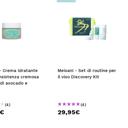
- Crema idratante
Meisani - Set di routine per
onsistenza cremosa
il viso Discovery Kit
 di avocado e
(4)
(4)
9€
29,95€