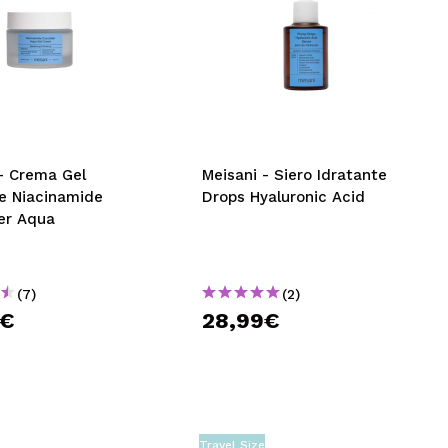
 - Crema Gel
Meisani - Siero Idratante
te Niacinamide
Drops Hyaluronic Acid
er Aqua
(7)
(2)
5€
28,99€
Travel Size