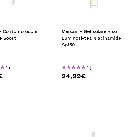
CREARE UN ACCOUNT
- Contorno occhi
Meisani - Gel solare viso
e Boost
Luminosi-tea Niacinamide
Spf50
(1)
(1)
€
24,99€