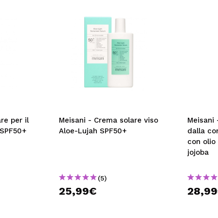
re per il
Meisani - Crema solare viso
Meisani 
 SPF50+
Aloe-Lujah SPF50+
dalla c
con olio
jojoba
(5)
25,99€
28,9