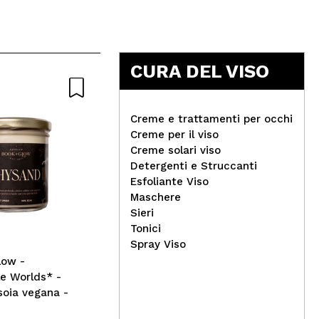
CURA DEL VISO
Creme e trattamenti per occhi
Creme per il viso
Creme solari viso
Hea
Detergenti e Struccanti
Claresa - Smalto
04:
Esfoliante Viso
semipermanente Soak off -
Maschere
03: Mint
Sieri
Tonici
Spray Viso
low -
e Worlds* -
soia vegana -