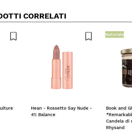
DOTTI CORRELATI
Naturale
ulture
Hean - Rossetto Say Nude -
Book and G
41: Balance
*Remarkabl
Candela di 
Rhysand