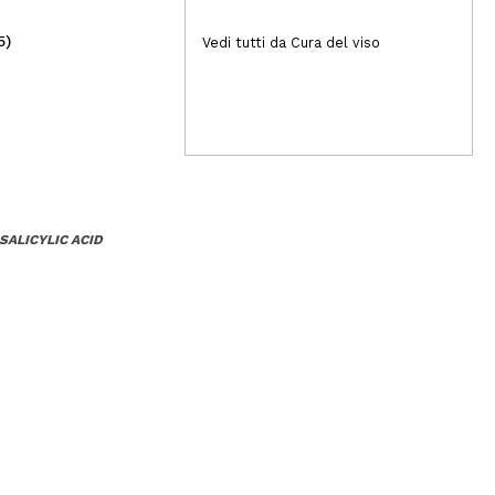
5)
(3)
Vedi tutti da Cura del viso
4,95€
11
SALICYLIC ACID