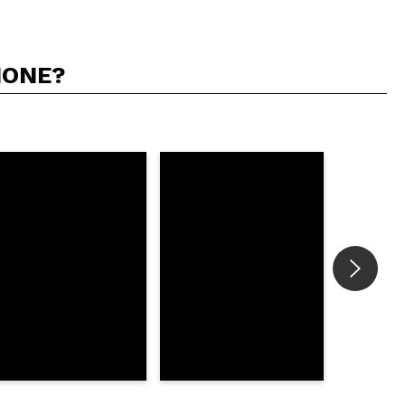
IONE?
5