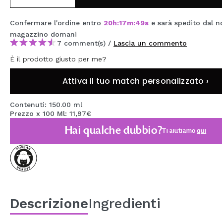
MAQUIFARMA
Confermare l'ordine entro
20
h
:
17
m
:
48
s
e sarà spedito dal n
KOREA ZONE
magazzino
domani
7 comment(s) /
Lascia un commento
TRAVEL SIZE
È il prodotto giusto per me?
NATURE
Attiva il tuo match personalizzato ›
SPECIALE
Contenuti: 150.00 ml
Prezzo x 100 Ml: 11,97€
OUTLET
Hai qualche dubbio?
Ti aiutiamo
qui
SONO TORNATI!
PROSSIMAMENTE
BLOG
Descrizione
Ingredienti