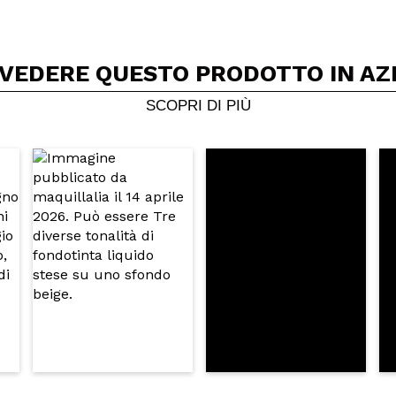
 VEDERE QUESTO PRODOTTO IN AZ
Condividi un video o una foto
Il tuo video potrebbe essere il primo. Immaginalo...
SCOPRI DI PIÙ
5/
to acquisto?
Si
No
A