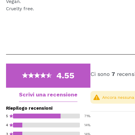
Vegan.
Cruelty free.
4.55
Ci sono
7
recensi
Scrivi una recensione
Ancora nessuna r
Riepilogo recensioni
5
71%
4
14%
3
14%