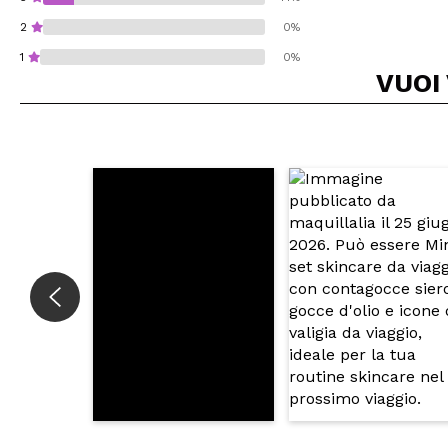
2
0%
1
0%
VUOI
Consiglieresti ques
INVI