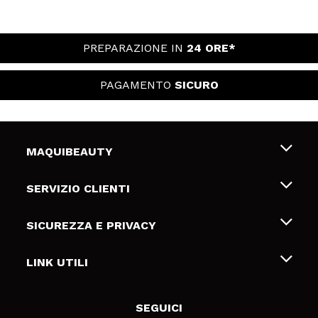
PREPARAZIONE IN
24 ORE*
PAGAMENTO
SICURO
MAQUIBEAUTY
Chi siamo
SERVIZIO CLIENTI
Offerte di lavoro
Spedizioni & Resi
SICUREZZA E PRIVACY
Gift Cards
Recesso / Resi
Termini e condizioni
LINK UTILI
Metodi di pagamamento
Informativa sulla privacy
Contattaci
Politica Cookies
SEGUICI