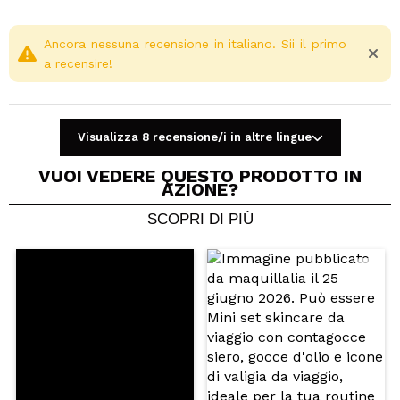
30 x 10 mm
Vegan.
Ancora nessuna recensione in italiano. Sii il primo
a recensire!
Cruelty free.
Visualizza 8 recensione/i in altre lingue
VUOI VEDERE QUESTO PRODOTTO IN
AZIONE?
SCOPRI DI PIÙ
Condividi un video o una foto
Il tuo video potrebbe essere il primo. Immaginalo...
Consiglieresti questo acquisto?
Si
No
5/5
INVIA