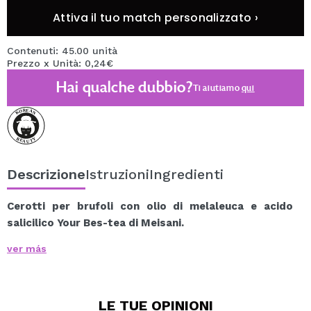
Attiva il tuo match personalizzato ›
Contenuti: 45.00 unità
Prezzo x Unità: 0,24€
Hai qualche dubbio?
Ti aiutiamo
qui
Descrizione
Istruzioni
Ingredienti
Cerotti per brufoli con olio di melaleuca e acido
salicilico Your Bes-tea di Meisani.
Con lo 0,7% di olio di melaleuca, lo 0,5% di acido
ver más
salicilico e l'acido ialuronico tra i loro principali
ingredienti attivi, questi cerotti aiutano a chiarire le
imperfezioni, prevenire i segni successivi e proteggere
LE TUE
OPINIONI
la zona interessata dagli agenti esterni.