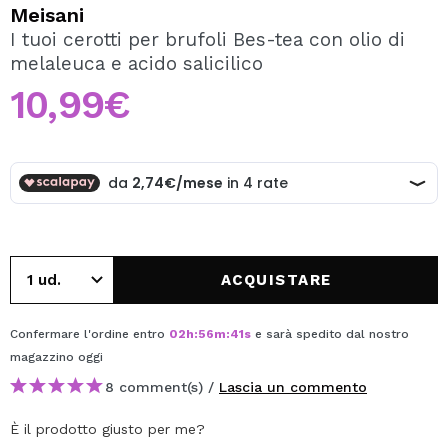
VOGLIO REGISTRARMI
Meisani
I tuoi cerotti per brufoli Bes-tea con olio di
Creando un account su Maquibeauty.it potrai fare i tuoi
melaleuca e acido salicilico
acquisti velocemente, controllare lo stato dei tuoi ordini e
consultare le tue operazioni precedenti.
10,99€
CREARE UN ACCOUNT
ACQUISTARE
Confermare l'ordine entro
02
h
:
56
m
:
41
s
e sarà spedito dal nostro
magazzino
oggi
8 comment(s) /
Lascia un commento
È il prodotto giusto per me?