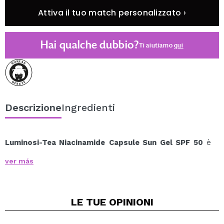
Attiva il tuo match personalizzato ›
Hai qualche dubbio?
Ti aiutiamo
qui
Descrizione
Ingredienti
Luminosi-Tea Niacinamide
Capsule Sun Gel SPF 50
è
una protezione solare in gel ultraleggera che offre
ver más
un'elevata protezione ad ampio spettro (UVA/UVB) e
una finitura luminosa, idratante e confortevole.
La sua texture innovativa contiene microcapsule visibili
LE TUE
OPINIONI
che si rompono al momento dell'applicazione,
rilasciando un velo fresco e setoso che si fonde con la