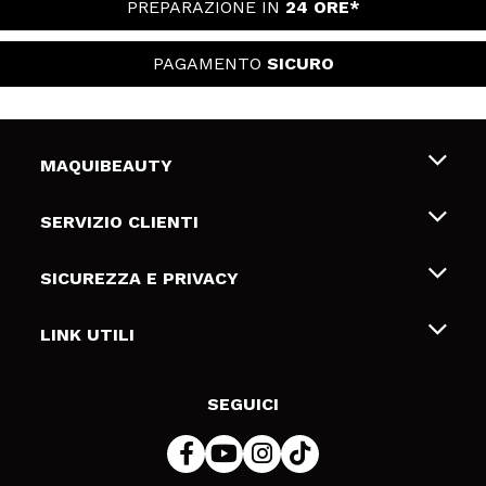
PREPARAZIONE IN
24 ORE*
PAGAMENTO
SICURO
MAQUIBEAUTY
Chi siamo
SERVIZIO CLIENTI
Offerte di lavoro
Spedizioni & Resi
SICUREZZA E PRIVACY
Gift Cards
Recesso / Resi
Termini e condizioni
LINK UTILI
Metodi di pagamamento
Informativa sulla privacy
Contattaci
Politica Cookies
SEGUICI
Risoluzione delle controversie online (ODR)