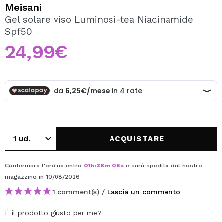
VOGLIO REGISTRARMI
Meisani
Gel solare viso Luminosi-tea Niacinamide
Creando un account su Maquibeauty.it potrai fare i tuoi
Spf50
acquisti velocemente, controllare lo stato dei tuoi ordini e
consultare le tue operazioni precedenti.
24,99€
CREARE UN ACCOUNT
ACQUISTARE
Confermare l'ordine entro
01
h
:
38
m
:
05
s
e sarà spedito dal nostro
magazzino
in 10/08/2026
1 comment(s) /
Lascia un commento
È il prodotto giusto per me?