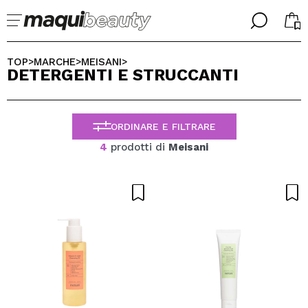
╳
╳
SELEZIONA LA TUA LINGUA
TOP
MARCHE
MEISANI
>
>
>
DETERGENTI E STRUCCANTI
Sono già #maquilover, ho un account
BENVENUTO!
ITALIANO
ESPAÑOL
ORDINARE E FILTRARE
ENGLISH
FRANCES
4
prodotti di
Meisani
ALEMAN
PORTUGUESE
Ha dimenticato la password?
Non ho un account qui