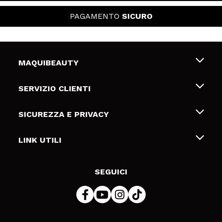
PAGAMENTO
SICURO
MAQUIBEAUTY
Chi siamo
SERVIZIO CLIENTI
Offerte di lavoro
Spedizioni & Resi
SICUREZZA E PRIVACY
Gift Cards
Recesso / Resi
Termini e condizioni
LINK UTILI
Metodi di pagamamento
Informativa sulla privacy
Contattaci
Politica Cookies
SEGUICI
Risoluzione delle controversie online (ODR)