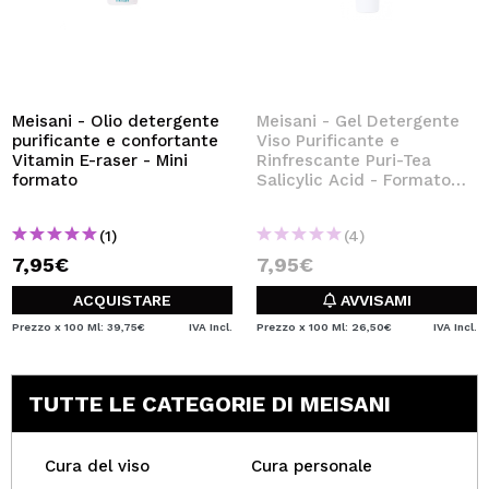
Meisani - Olio detergente
Meisani - Gel Detergente
purificante e confortante
Viso Purificante e
Vitamin E-raser - Mini
Rinfrescante Puri-Tea
formato
Salicylic Acid - Formato
Mini
(1)
(4)
7,95€
7,95€
ACQUISTARE
AVVISAMI
Prezzo x 100 Ml: 39,75€
IVA Incl.
Prezzo x 100 Ml: 26,50€
IVA Incl.
TUTTE LE CATEGORIE DI MEISANI
Cura del viso
Cura personale