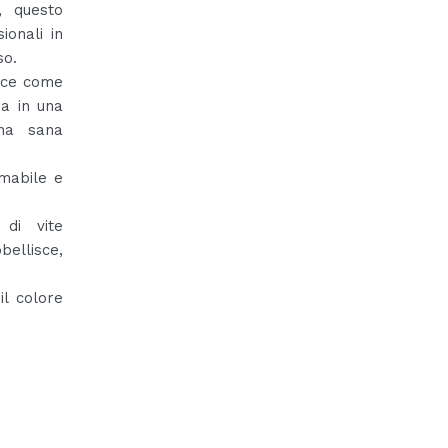
, questo
ionali in
so.
asce come
ma in una
una sana
umabile e
 di vite
bellisce,
il colore