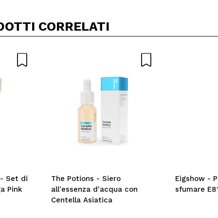
Condividi un video o una foto
Il tuo video potrebbe essere il primo. Immaginalo...
DOTTI CORRELATI
5/
to acquisto?
Si
No
A
- Set di
The Potions - Siero
Eigshow - P
ga Pink
all'essenza d'acqua con
sfumare E8
Centella Asiatica