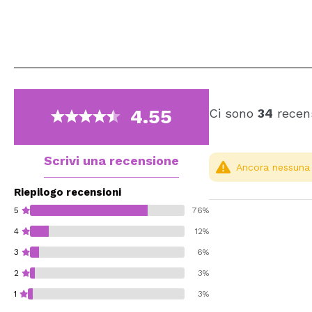
4.55
Ci sono
34
recens
Scrivi una recensione
Ancora nessuna r
Riepilogo recensioni
5
76%
4
12%
3
6%
2
3%
1
3%