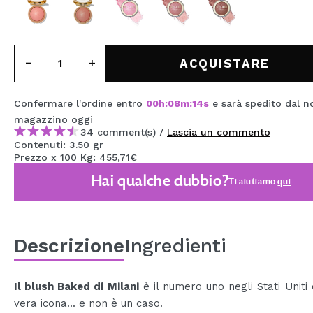
MAQUIFARMA
KOREA ZONE
ACQUISTARE
TRAVEL SIZE
NATURE
Confermare l'ordine entro
00
h
:
08
m
:
14
s
e sarà spedito dal n
magazzino
oggi
34 comment(s) /
Lascia un commento
SPECIALE
Contenuti: 3.50 gr
Prezzo x 100 Kg: 455,71€
OUTLET
Hai qualche dubbio?
Ti aiutiamo
qui
SONO TORNATI!
PROSSIMAMENTE
Descrizione
Ingredienti
BLOG
Il blush Baked di Milani
è il numero uno negli Stati Uniti
vera icona... e non è un caso.