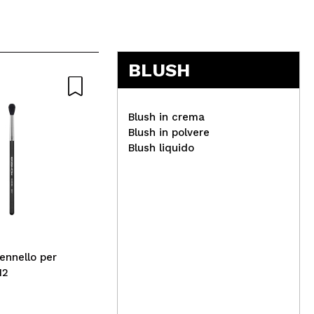
5
BLUSH
Nat
Blush in crema
Blush in polvere
Blush liquido
Medik8 - *C-Tetra* - Siero
illuminante Lipid Vitamin C
Boo
Mom
- D
ennello per
12