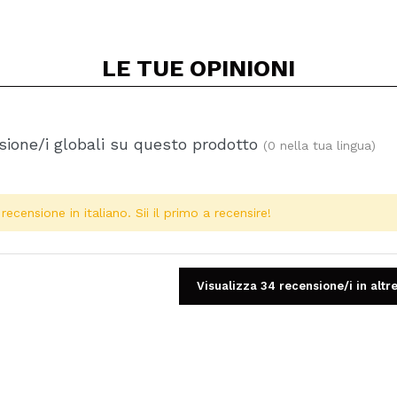
LE TUE
OPINIONI
ione/i globali su questo prodotto
(0 nella tua lingua)
ecensione in italiano. Sii il primo a recensire!
Visualizza 34 recensione/i in altre