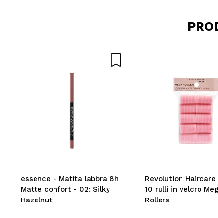
PRO
Consiglieresti ques
INVI
essence - Matita labbra 8h
Revolution Haircare 
Matte confort - 02: Silky
10 rulli in velcro Me
Hazelnut
Rollers