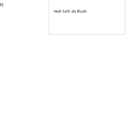
6)
(8)
55,00€
18
Vedi tutti da Blush