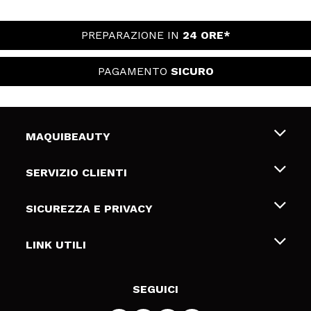
PREPARAZIONE IN
24 ORE*
PAGAMENTO
SICURO
MAQUIBEAUTY
Chi siamo
SERVIZIO CLIENTI
Offerte di lavoro
Spedizioni & Resi
SICUREZZA E PRIVACY
Gift Cards
Recesso / Resi
Termini e condizioni
LINK UTILI
Metodi di pagamamento
Informativa sulla privacy
Contattaci
Politica Cookies
SEGUICI
Risoluzione delle controversie online (ODR)