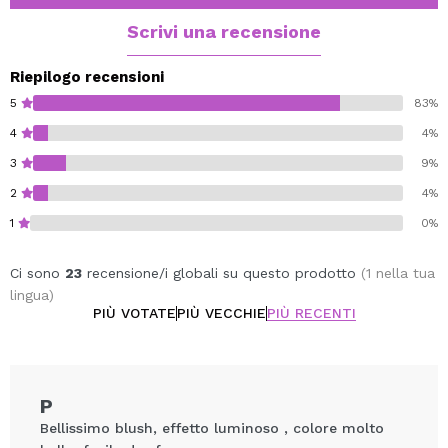
Scrivi una recensione
Riepilogo recensioni
5
83%
4
4%
3
9%
2
4%
1
0%
Ci sono
23
recensione/i globali su questo prodotto
(1 nella tua
lingua)
PIÙ VOTATE
PIÙ VECCHIE
PIÙ RECENTI
P
Bellissimo blush, effetto luminoso , colore molto