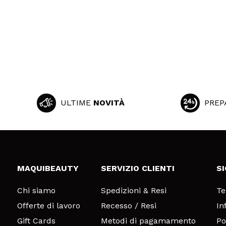
ULTIME
NOVITÀ
PREP
MAQUIBEAUTY
SERVIZIO CLIENTI
S
Chi siamo
Spedizioni & Resi
Te
Offerte di lavoro
Recesso / Resi
In
Gift Cards
Metodi di pagamamento
Po