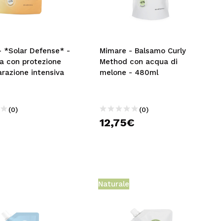
CREARE UN ACCOUNT
- *Solar Defense* -
Mimare - Balsamo Curly
a con protezione
Method con acqua di
arazione intensiva
melone - 480ml
(0)
(0)
12,75€
Naturale