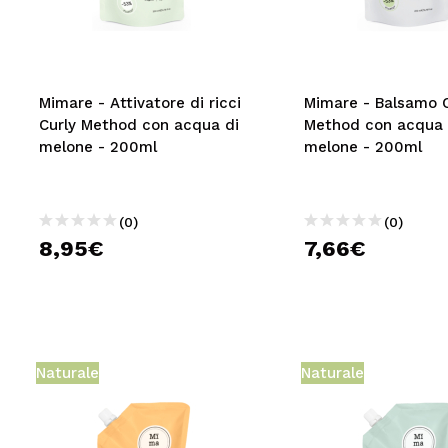
MAQUIFARMA
KOREA ZONE
TRAVEL SIZE
Mimare - Attivatore di ricci
Mimare - Balsamo C
Curly Method con acqua di
Method con acqua 
NATURE
melone - 200ml
melone - 200ml
SPECIALE
(0)
(0)
OUTLET
8,95€
7,66€
SONO TORNATI!
PROSSIMAMENTE
BLOG
Naturale
Naturale