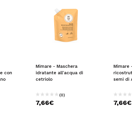
Mimare - Maschera
Mimare 
re con
idratante all'acqua di
ricostru
ano
cetriolo
semi di 
(0)
7,66€
7,66€