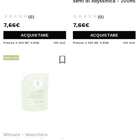
semi di Abyssinica - 200ml
(0)
(0)
7,66€
7,66€
ACQUISTARE
ACQUISTARE
Prezzo x 100 Ml: 3,83€
IVA Incl.
Prezzo x 100 Ml: 3,83€
IVA Incl.
Naturale
Mimare - Maschera