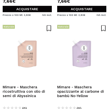
7,66€
7,66€
ACQUISTARE
ACQUISTARE
Prezzo x 100 Ml: 3,83€
IVA Incl.
Prezzo x 100 Ml: 3,83€
IVA Incl.
Naturale
Naturale
Mimare - Maschera
Mimare - Maschera
ricostruttiva con olio di
opacizzante al carbone di
semi di Abyssinica
bambù No-Yellow
(0)
(0)