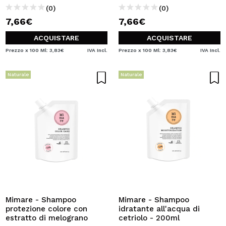
(0)
(0)
7,66€
7,66€
ACQUISTARE
ACQUISTARE
Prezzo x 100 Ml: 3,83€
IVA Incl.
Prezzo x 100 Ml: 3,83€
IVA Incl.
Naturale
Naturale
Mimare - Shampoo
Mimare - Shampoo
protezione colore con
idratante all'acqua di
estratto di melograno
cetriolo - 200ml