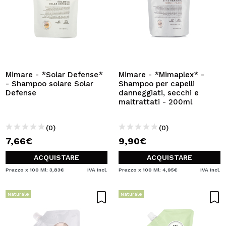
Mimare - *Solar Defense*
Mimare - *Mimaplex* -
- Shampoo solare Solar
Shampoo per capelli
Defense
danneggiati, secchi e
maltrattati - 200ml
(0)
(0)
7,66€
9,90€
ACQUISTARE
ACQUISTARE
Prezzo x 100 Ml: 3,83€
IVA Incl.
Prezzo x 100 Ml: 4,95€
IVA Incl.
Naturale
Naturale