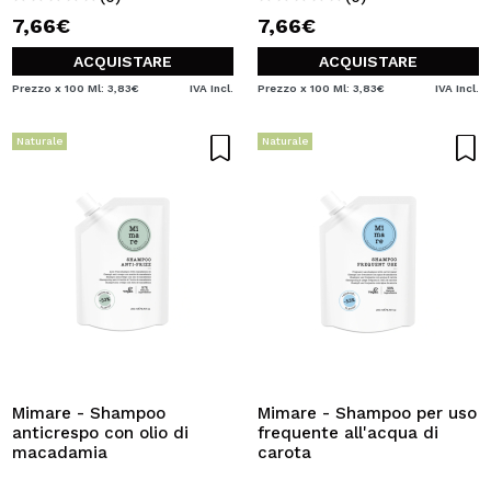
7,66€
7,66€
ACQUISTARE
ACQUISTARE
Prezzo x 100 Ml: 3,83€
IVA Incl.
Prezzo x 100 Ml: 3,83€
IVA Incl.
Naturale
Naturale
Mimare - Shampoo
Mimare - Shampoo per uso
anticrespo con olio di
frequente all'acqua di
macadamia
carota