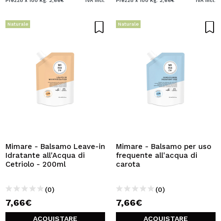
Prezzo x 100 Kg: 2,66€
IVA Incl.
Prezzo x 100 Kg: 2,66€
IVA Incl.
Naturale
Naturale
Mimare - Balsamo Leave-in
Mimare - Balsamo per uso
Idratante all'Acqua di
frequente all'acqua di
Cetriolo - 200ml
carota
(0)
(0)
7,66€
7,66€
ACQUISTARE
ACQUISTARE