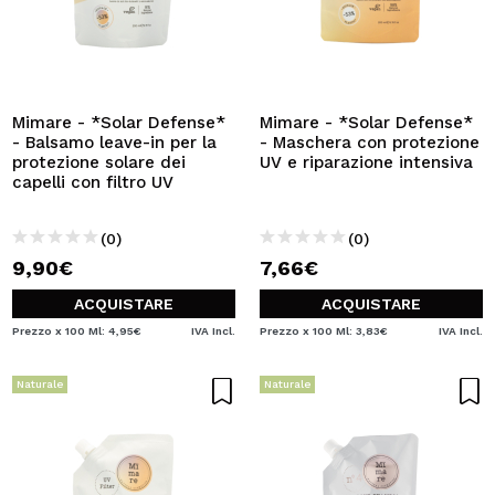
Mimare - *Solar Defense*
Mimare - *Solar Defense*
- Balsamo leave-in per la
- Maschera con protezione
protezione solare dei
UV e riparazione intensiva
capelli con filtro UV
(0)
(0)
9,90€
7,66€
ACQUISTARE
ACQUISTARE
Prezzo x 100 Ml: 4,95€
IVA Incl.
Prezzo x 100 Ml: 3,83€
IVA Incl.
Naturale
Naturale