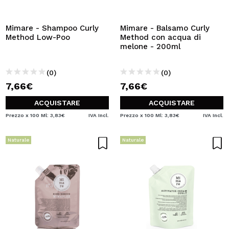
VOGLIO REGISTRARMI
Creando un account su Maquibeauty.it potrai fare i tuoi
Mimare - Shampoo Curly
Mimare - Balsamo Curly
acquisti velocemente, controllare lo stato dei tuoi ordini e
Method Low-Poo
Method con acqua di
consultare le tue operazioni precedenti.
melone - 200ml
(0)
(0)
CREARE UN ACCOUNT
7,66€
7,66€
ACQUISTARE
ACQUISTARE
Prezzo x 100 Ml: 3,83€
IVA Incl.
Prezzo x 100 Ml: 3,83€
IVA Incl.
Naturale
Naturale