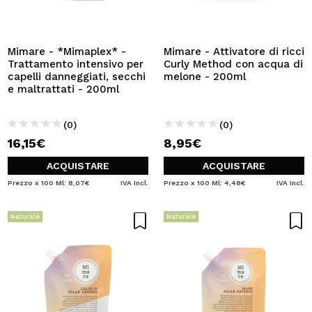
Mimare - *Mimaplex* -
Mimare - Attivatore di ricci
Trattamento intensivo per
Curly Method con acqua di
capelli danneggiati, secchi
melone - 200ml
e maltrattati - 200ml
(0)
(0)
16,15€
8,95€
ACQUISTARE
ACQUISTARE
Prezzo x 100 Ml: 8,07€
IVA Incl.
Prezzo x 100 Ml: 4,48€
IVA Incl.
Naturale
Naturale