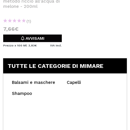
metodo riccio all'acqua di
melone - 200ml
(1)
7,66€
AVVISAMI
Prezzo x 100 Ml: 3,83€
IVA Incl.
TUTTE LE CATEGORIE DI MIMARE
Balsami e maschere
Capelli
Shampoo