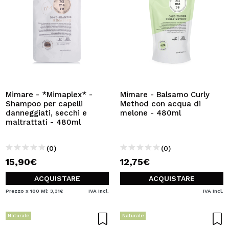
Mimare - *Mimaplex* -
Mimare - Balsamo Curly
Shampoo per capelli
Method con acqua di
danneggiati, secchi e
melone - 480ml
maltrattati - 480ml
(0)
(0)
15,90€
12,75€
ACQUISTARE
ACQUISTARE
Prezzo x 100 Ml: 3,31€
IVA Incl.
IVA Incl.
Naturale
Naturale