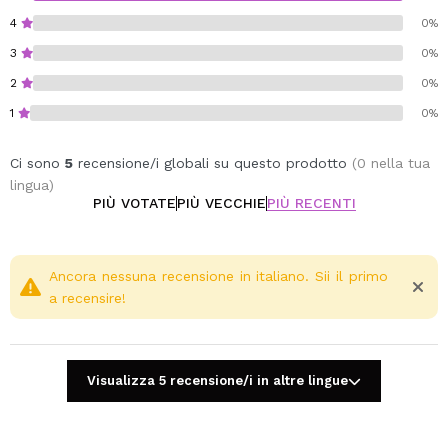
mobilità nelle tue mani.
4
0%
3
0%
Dimensioni chiuso: 30 x 18 x 3 cm.
Dimensioni aperto: 45 x 30 x 1 cm.
2
0%
*Prodotti nell'immagine (pennello, spugna e palette...)
1
0%
non inclusi.
Ci sono
5
recensione/i globali su questo prodotto
(0 nella tua
lingua)
PIÙ VOTATE
PIÙ VECCHIE
PIÙ RECENTI
Ancora nessuna recensione in italiano. Sii il primo
a recensire!
Visualizza 5 recensione/i in altre lingue