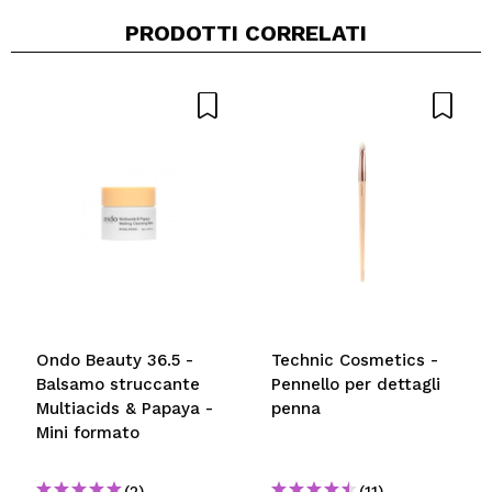
PRODOTTI CORRELATI
Condividi un video o una foto
Il tuo video potrebbe essere il primo. Immaginalo...
Consiglieresti questo acquisto?
Si
No
5/5
INVIA
Ondo Beauty 36.5 -
Technic Cosmetics -
Balsamo struccante
Pennello per dettagli
Multiacids & Papaya -
penna
Mini formato
(2)
(11)