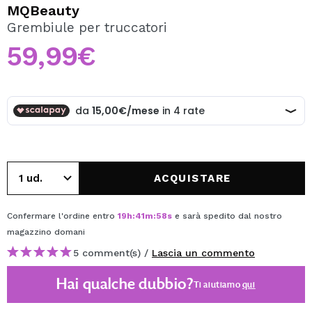
VOGLIO REGISTRARMI
MQBeauty
Grembiule per truccatori
Creando un account su Maquibeauty.it potrai fare i tuoi
acquisti velocemente, controllare lo stato dei tuoi ordini e
59,99€
consultare le tue operazioni precedenti.
CREARE UN ACCOUNT
ACQUISTARE
Confermare l'ordine entro
19
h
:
41
m
:
58
s
e sarà spedito dal nostro
magazzino
domani
5 comment(s) /
Lascia un commento
Hai qualche dubbio?
Ti aiutiamo
qui