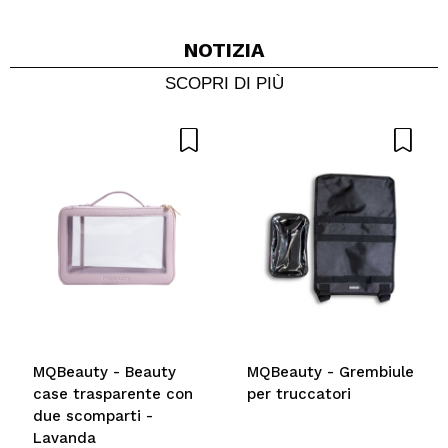
VOGLIO REGISTRARMI
Creando un account su Maquibeauty.it potrai fare i tuoi
NOTIZIA
acquisti velocemente, controllare lo stato dei tuoi ordini e
consultare le tue operazioni precedenti.
SCOPRI DI PIÙ
CREARE UN ACCOUNT
MQBeauty - Beauty
MQBeauty - Grembiule
case trasparente con
per truccatori
due scomparti -
Lavanda