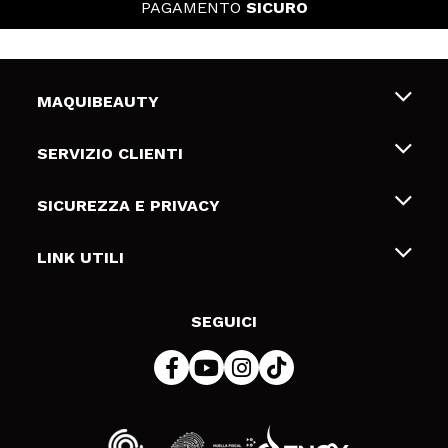
PAGAMENTO
SICURO
MAQUIBEAUTY
Chi siamo
SERVIZIO CLIENTI
Offerte di lavoro
Spedizioni & Resi
SICUREZZA E PRIVACY
Gift Cards
Recesso / Resi
Termini e condizioni
LINK UTILI
Metodi di pagamamento
Informativa sulla privacy
Contattaci
Politica Cookies
SEGUICI
Risoluzione delle controversie online (ODR)