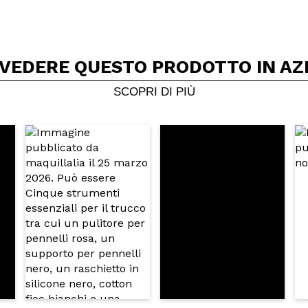
 VEDERE QUESTO PRODOTTO IN AZ
Condividi un video o una foto
Il tuo video potrebbe essere il primo. Immaginalo...
SCOPRI DI PIÙ
5/
to acquisto?
Si
No
A