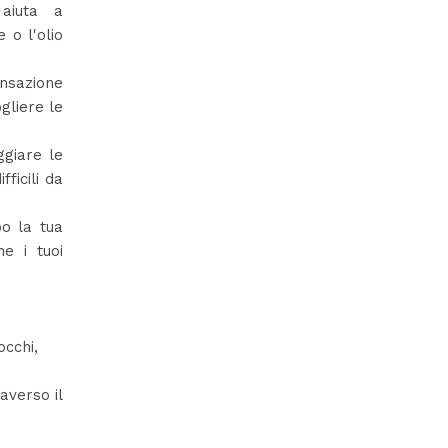
aiuta a
 o l'olio
nsazione
gliere le
ggiare le
ficili da
po la tua
e i tuoi
occhi,
averso il