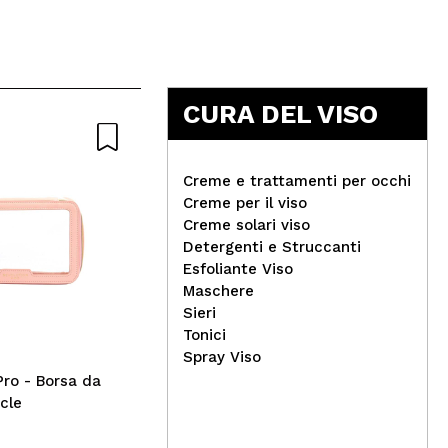
CURA DEL VISO
Creme e trattamenti per occhi
Creme per il viso
Creme solari viso
Jovo - Blush liquido Blush -
Detergenti e Struccanti
03: Coral Sunset
I H
Esfoliante Viso
*Sp
Maschere
liq
Sieri
Tonici
Spray Viso
Pro - Borsa da
cle