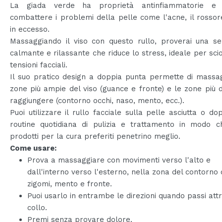
La giada verde ha proprietà antinfiammatorie e 
combattere i problemi della pelle come l'acne, il rossore
in eccesso.
Massaggiando il viso con questo rullo, proverai una se
calmante e rilassante che riduce lo stress, ideale per scio
tensioni facciali.
Il suo pratico design a doppia punta permette di massa
zone più ampie del viso (guance e fronte) e le zone più dif
raggiungere (contorno occhi, naso, mento, ecc.).
Puoi utilizzare il rullo facciale sulla pelle asciutta o do
routine quotidiana di pulizia e trattamento in modo ch
prodotti per la cura preferiti penetrino meglio.
Come usare:
Prova a massaggiare con movimenti verso l'alto e
dall'interno verso l'esterno, nella zona del contorno 
zigomi, mento e fronte.
Puoi usarlo in entrambe le direzioni quando passi attr
collo.
Premi senza provare dolore.