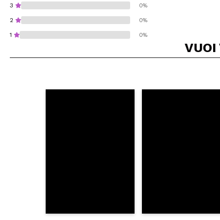
3
0%
2
0%
1
0%
VUOI
Consiglieresti ques
INVI