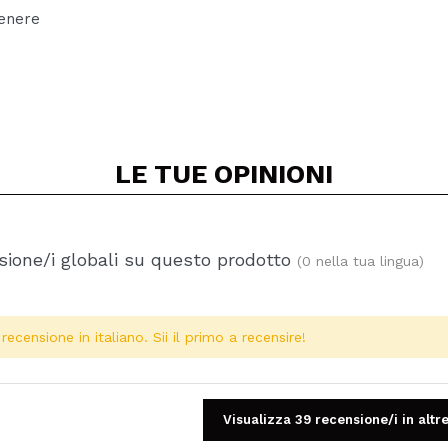
tenere
LE TUE
OPINIONI
ione/i globali su questo prodotto
(0 nella tua lingua)
ecensione in italiano. Sii il primo a recensire!
Visualizza 39 recensione/i in altre