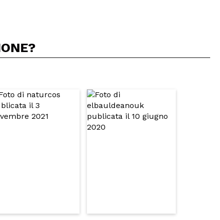
IONE?
5