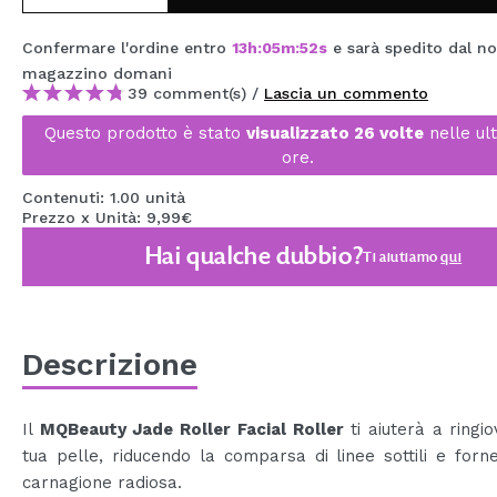
MAQUIFARMA
Confermare l'ordine entro
13
h
:
05
m
:
52
s
e sarà spedito dal no
KOREA ZONE
magazzino
domani
39 comment(s) /
Lascia un commento
TRAVEL SIZE
Questo prodotto è stato
visualizzato 26 volte
nelle ul
NATURE
ore.
Contenuti: 1.00 unità
Prezzo x Unità: 9,99€
SPECIALE
Hai qualche dubbio?
Ti aiutiamo
qui
OUTLET
SONO TORNATI!
PROSSIMAMENTE
Descrizione
BLOG
Il
MQBeauty Jade Roller Facial Roller
ti aiuterà a ringio
tua pelle, riducendo la comparsa di linee sottili e for
carnagione radiosa.