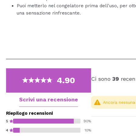
Puoi metterlo nel congelatore prima dell'uso, per ot
una sensazione rinfrescante.
4.90
Ci sono
39
recens
Scrivi una recensione
Ancora nessuna r
Riepilogo recensioni
5
90%
4
10%