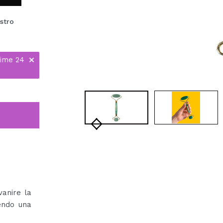
stro
time 24
vanire la
nendo una