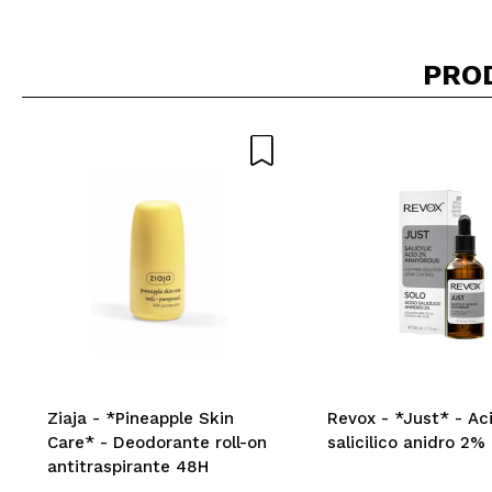
PRO
Ziaja - *Pineapple Skin
Revox - *Just* - Ac
Care* - Deodorante roll-on
salicilico anidro 2%
antitraspirante 48H