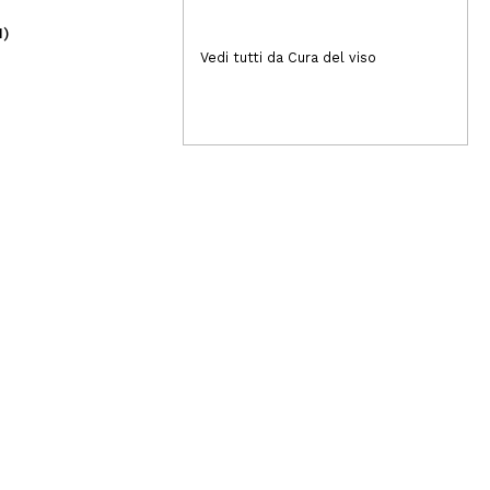
1)
(3)
2,50€
5,
Vedi tutti da Cura del viso