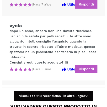
Rispondi
Utile
|
Hace 7 años
desiderate del viso
Supporto ideale per riporre il vostro NEXA Lite in
posizione verticale
Pochette da viaggio con cerniera. Ideale per riporre o
vyola
trasportare il vostro NEXA Lite
dopo un anno, ancora non l'ho dovuta ricaricare.
Condividi un video o una foto
Pile (2 x AA) incluse
uso solo la setola per pelli sensibili. le altre sono
Il tuo video potrebbe essere il primo. Immaginalo...
alquanto intuli. consiglio l'acquisto quando la
Non è rotante.
trovate in sconto. rispetto all'altro modello, questa
spazzola ha un piedistallo per tenerla in piedi, cosa
Consiglieresti questo acquisto?
Si
No
utilissima.
5/5
Consiglieresti questo acquisto?
Si
Rispondi
Utile
|
Hace 8 años
INVIA
Caterina
Ho acquistato questo prodotto perchè mi serviva
Visualizza 218 recensione/i in altre lingue
una spazzola per la pulizia del viso che non
VUOI VEDERE QUESTO PRODOTTO IN
costasse quanto un rene ,e vedendo il prezzo ho