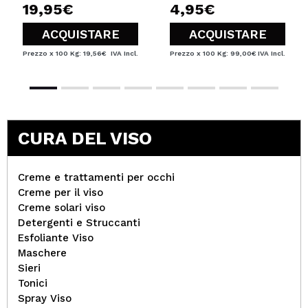
Rispondi
Utile
|
Hace 9 años
19,95€
4,95€
ACQUISTARE
ACQUISTARE
Prezzo x 100 Kg: 19,56€
IVA Incl.
Prezzo x 100 Kg: 99,00€
IVA Incl.
Carmen
Ottimo prodotto!Lo utilizzo da qualche tempo e
trovo che faccia il suo dovere egregiamente...la
pelle la sento molto più pulita e le testine di
differente morbidezza riescono a soddisfare
CURA DEL VISO
qualsiasi esigenza!Lo consiglio..il prezzo è più che
onesto.
Consiglieresti questo acquisto?
Si
Creme e trattamenti per occhi
Rispondi
Utile
|
Hace 11 años
Creme per il viso
Creme solari viso
Detergenti e Struccanti
Esfoliante Viso
Alexandra
Maschere
Perché pagare centinaia di euro una spazzola per il
Sieri
viso quando puoi avere questa a poco? È fantastica
Tonici
e non ha nulla da invidiare alle altre, già dal primo
Spray Viso