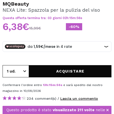
VOGLIO REGISTRARMI
MQBeauty
NEXA Lite: Spazzola per la pulizia del viso
Creando un account su Maquibeauty.it potrai fare i tuoi
acquisti velocemente, controllare lo stato dei tuoi ordini e
Questa offerta termina tra:
03
giorni
02
h
:
15
m
:
56
s
consultare le tue operazioni precedenti.
6,38€
-60%
15,95€
CREARE UN ACCOUNT
ACQUISTARE
Confermare l'ordine entro
13
h
:
15
m
:
56
s
e sarà spedito dal nostro
magazzino
in 10/08/2026
234 comment(s) /
Lascia un commento
Questo prodotto è stato
visualizzato 211 volte
nelle