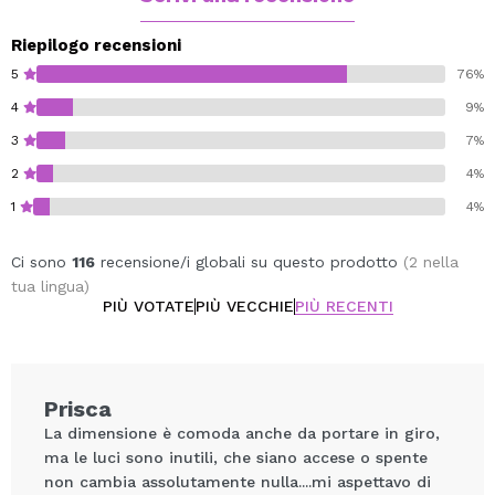
Aperto:
Alto: 15.5 cm Largo: 23 cm Profondità: 10 cm.
Riepilogo recensioni
5
76%
Power: 3V 0.16W.
4
9%
Lumens: 224-240lm(28-30lm/led light).
3
7%
Mirror light temperature: 6500K.
2
4%
1
4%
Ci sono
116
recensione/i globali su questo prodotto
(2 nella
tua lingua)
PIÙ VOTATE
PIÙ VECCHIE
PIÙ RECENTI
Prisca
La dimensione è comoda anche da portare in giro,
ma le luci sono inutili, che siano accese o spente
non cambia assolutamente nulla....mi aspettavo di