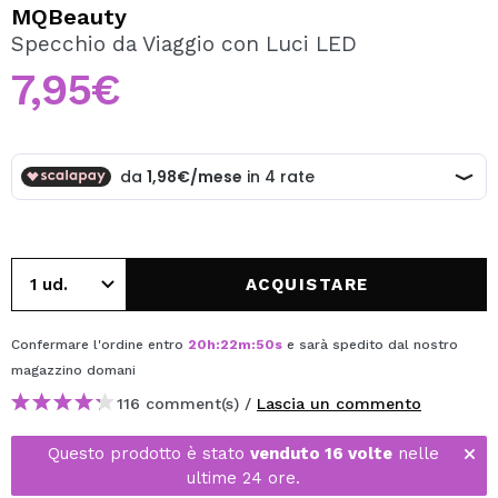
VOGLIO REGISTRARMI
MQBeauty
Specchio da Viaggio con Luci LED
Creando un account su Maquibeauty.it potrai fare i tuoi
acquisti velocemente, controllare lo stato dei tuoi ordini e
7,95€
consultare le tue operazioni precedenti.
CREARE UN ACCOUNT
ACQUISTARE
Confermare l'ordine entro
20
h
:
22
m
:
50
s
e sarà spedito dal nostro
magazzino
domani
116 comment(s) /
Lascia un commento
Questo prodotto è stato
venduto 16 volte
nelle
ultime 24 ore.