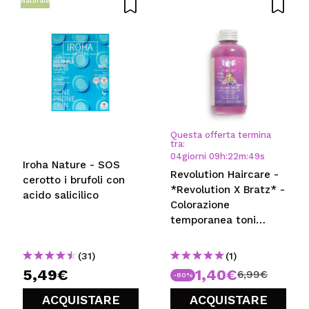
Naturale
Questa offerta termina
tra:
04
giorni
09
h
:
22
m
:
49
s
Iroha Nature - SOS
Revolution Haircare -
cerotto i brufoli con
*Revolution X Bratz* -
acido salicilico
Colorazione
temporanea toni
biondi - Yasmin Pretty
Princess Rose
(31)
(1)
5,49€
1,40€
6,99€
-80%
ACQUISTARE
ACQUISTARE