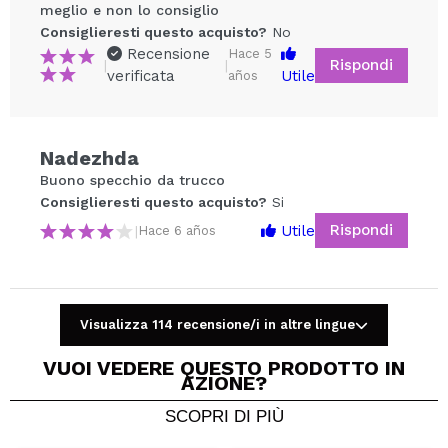
meglio e non lo consiglio
Consiglieresti questo acquisto?
No
Recensione
Hace 5
Rispondi
|
|
verificata
Utile
años
Condividi un video o una foto
Il tuo video potrebbe essere il primo. Immaginalo...
Nadezhda
Buono specchio da trucco
Consiglieresti questo acquisto?
Si
No
Consiglieresti questo acquisto?
Si
5/5
Rispondi
Utile
|
Hace 6 años
INVIA
Visualizza 114 recensione/i in altre lingue
VUOI VEDERE QUESTO PRODOTTO IN
AZIONE?
SCOPRI DI PIÙ