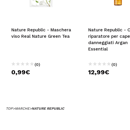
MAQUIFARMA
KOREA ZONE
TRAVEL SIZE
Nature Republic - Maschera
Nature Republic - O
viso Real Nature Green Tea
riparatore per capel
NATURE
danneggiati Argan
Essential
SPECIALE
(0)
(0)
OUTLET
0,99€
12,99€
SONO TORNATI!
PROSSIMAMENTE
BLOG
TOP
>
MARCHE
>
NATURE REPUBLIC