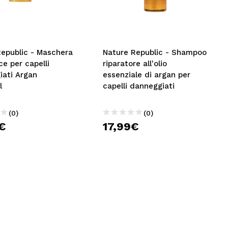
CREARE UN ACCOUNT
Republic - Maschera
Nature Republic - Shampoo
ce per capelli
riparatore all'olio
iati Argan
essenziale di argan per
l
capelli danneggiati
(0)
(0)
€
17,99€