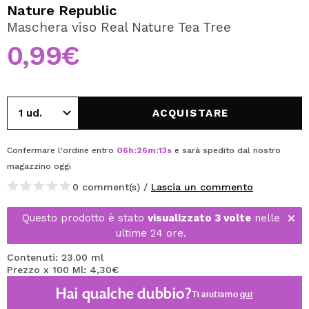
VOGLIO REGISTRARMI
Nature Republic
Maschera viso Real Nature Tea Tree
Creando un account su Maquibeauty.it potrai fare i tuoi
acquisti velocemente, controllare lo stato dei tuoi ordini e
0,99€
consultare le tue operazioni precedenti.
CREARE UN ACCOUNT
ACQUISTARE
Confermare l'ordine entro
06
h
:
26
m
:
13
s
e sarà spedito dal nostro
magazzino
oggi
0 comment(s) /
Lascia un commento
Questo prodotto è stato
visualizzato 3 volte
nelle
ultime 24 ore.
Contenuti: 23.00 ml
Prezzo x 100 Ml: 4,30€
Hai qualche dubbio?
Ti aiutiamo
qui