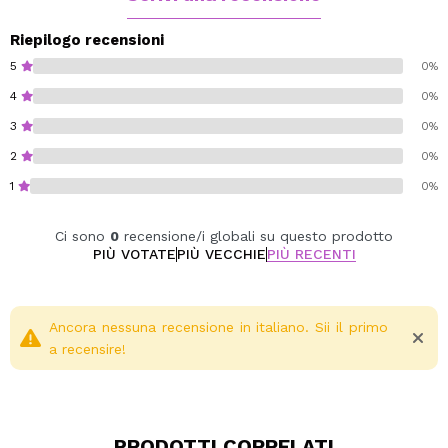
un'idratazione a lunga durata.
Una soluzione ideale per mantenere la pelle
Riepilogo recensioni
equilibrata, purificata e dall'aspetto più sano.
5
0%
4
0%
Cruelty free.
3
0%
2
0%
1
0%
Ci sono
0
recensione/i globali su questo prodotto
PIÙ VOTATE
PIÙ VECCHIE
PIÙ RECENTI
Ancora nessuna recensione in italiano. Sii il primo
a recensire!
PRODOTTI CORRELATI