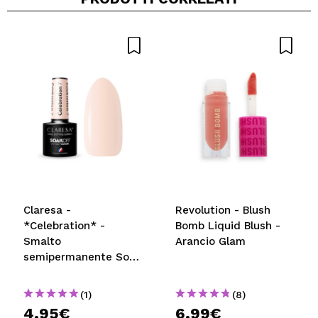
Condividi un video o una foto
Il tuo video potrebbe essere il primo. Immaginalo...
Consiglieresti questo acquisto?
Si
No
5/5
INVIA
Claresa -
Revolution - Blush
*Celebration* -
Bomb Liquid Blush -
Smalto
Arancio Glam
semipermanente Soak
off - 07
(1)
(8)
4,95€
6,99€