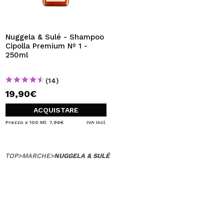
Nuggela & Sulé - Shampoo
Cipolla Premium Nº 1 -
250ml
(14)
19,90€
ACQUISTARE
Prezzo x 100 Ml: 7,96€
IVA Incl.
TOP
>
MARCHE
>
NUGGELA & SULÉ