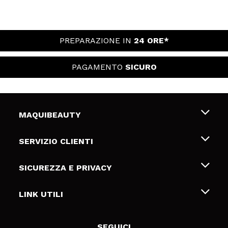
PREPARAZIONE IN
24 ORE*
PAGAMENTO
SICURO
MAQUIBEAUTY
Chi siamo
SERVIZIO CLIENTI
Offerte di lavoro
Spedizioni & Resi
SICUREZZA E PRIVACY
Gift Cards
Recesso / Resi
Termini e condizioni
LINK UTILI
Metodi di pagamamento
Informativa sulla privacy
Contattaci
Politica Cookies
SEGUICI