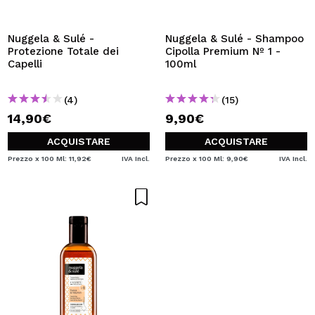
VOGLIO REGISTRARMI
Creando un account su Maquibeauty.it potrai fare i tuoi
Nuggela & Sulé -
Nuggela & Sulé - Shampoo
acquisti velocemente, controllare lo stato dei tuoi ordini e
Protezione Totale dei
Cipolla Premium Nº 1 -
consultare le tue operazioni precedenti.
Capelli
100ml
(4)
(15)
CREARE UN ACCOUNT
14,90€
9,90€
ACQUISTARE
ACQUISTARE
Prezzo x 100 Ml: 11,92€
IVA Incl.
Prezzo x 100 Ml: 9,90€
IVA Incl.