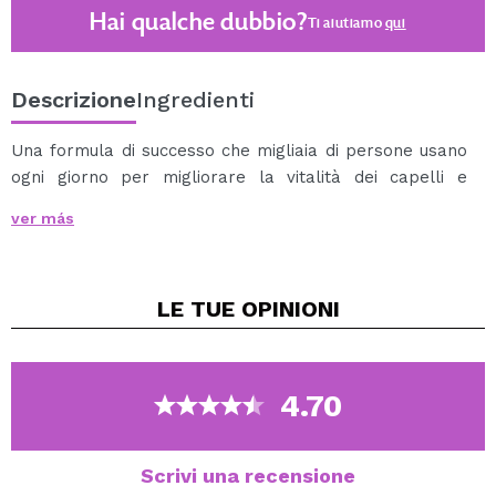
Hai qualche dubbio?
Ti aiutiamo
qui
Descrizione
Ingredienti
Una formula di successo che migliaia di persone usano
ogni giorno per migliorare la vitalità dei capelli e
prevenire e risolvere molti problemi di capelli. Lo
ver más
Shampoo Nº1 Nuggela & Sulé è un mix di tradizione e
scienza basata su una formulazione di 34 ingredienti tra
cui si evidenziano l'Estratto di Cipolla Rossa, il
LE TUE
OPINIONI
Glicogeno Marino e i Sali del Mar Morto per offrire uno
dei prodotti di altissima qualità ed efficacia del mercato.
Proprietà
Stimola la crescita dei capelli
4.70
Rafforza il follicolo, da più volume
Aiuta a ridurre la perdita di capelli
Da più brillantezza e morbidezza
Scrivi una recensione