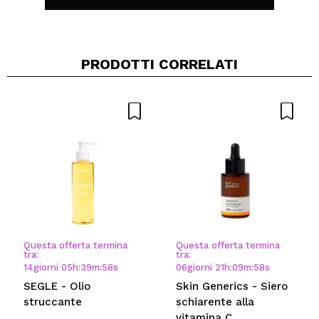
PRODOTTI CORRELATI
Condividi un video o una foto
Il tuo video potrebbe essere il primo. Immaginalo...
Consiglieresti questo acquisto?
Si
No
5/5
INVIA
Questa offerta termina
Questa offerta termina
tra:
tra:
14
giorni
05
h
:
39
m
:
58
s
06
giorni
21
h
:
09
m
:
58
s
SEGLE - Olio
Skin Generics - Siero
struccante
schiarente alla
vitamina C