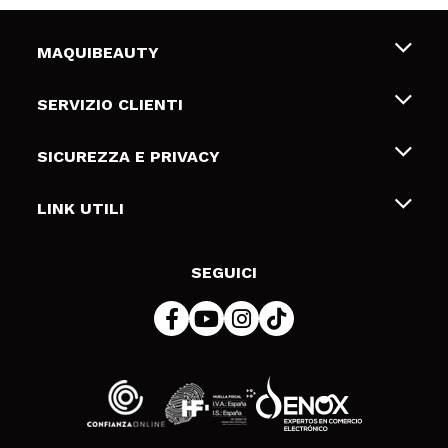
MAQUIBEAUTY
Chi siamo
SERVIZIO CLIENTI
Offerte di lavoro
Spedizioni & Resi
SICUREZZA E PRIVACY
Gift Cards
Recesso / Resi
Termini e condizioni
LINK UTILI
Metodi di pagamamento
Informativa sulla privacy
Contattaci
Politica Cookies
SEGUICI
Risoluzione delle controversie online (ODR)