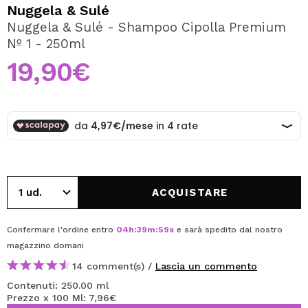
VOGLIO REGISTRARMI
Nuggela & Sulé
Nuggela & Sulé - Shampoo Cipolla Premium
Creando un account su Maquibeauty.it potrai fare i tuoi
Nº 1 - 250ml
acquisti velocemente, controllare lo stato dei tuoi ordini e
consultare le tue operazioni precedenti.
19,90€
CREARE UN ACCOUNT
ACQUISTARE
Confermare l'ordine entro
04
h
:
39
m
:
59
s
e sarà spedito dal nostro
magazzino
domani
14 comment(s) /
Lascia un commento
Contenuti: 250.00 ml
Prezzo x 100 Ml: 7,96€