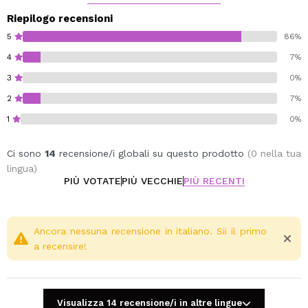
Aiuta a ritardare la comparsa dei capelli grigi
Migliora la sopravvivenza del ciclo capillare
Riepilogo recensioni
Pulizia efficace, soprattutto per capelli grassi
5
86%
Adatto a tutti i tipi di capelli, in particolare ai capelli
4
7%
grassi, deboli e fragili.
3
0%
2
7%
1
0%
Ci sono
14
recensione/i globali su questo prodotto
(0 nella tua
lingua)
PIÙ VOTATE
PIÙ VECCHIE
PIÙ RECENTI
Ancora nessuna recensione in italiano. Sii il primo
a recensire!
Visualizza 14 recensione/i in altre lingue