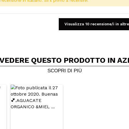
ecensione in italiano. Sii il primo a recensire!
Visualizza 10 recensione/i in altre
 VEDERE QUESTO PRODOTTO IN AZ
Condividi un video o una foto
Il tuo video potrebbe essere il primo. Immaginalo...
SCOPRI DI PIÙ
5/
to acquisto?
Si
No
A