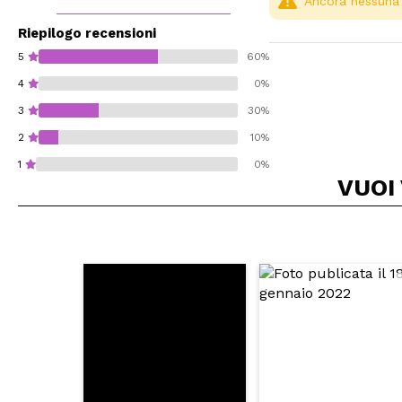
Ancora nessuna r
Riepilogo recensioni
5
60%
4
0%
3
30%
2
10%
1
0%
VUOI
Consiglieresti ques
INVI