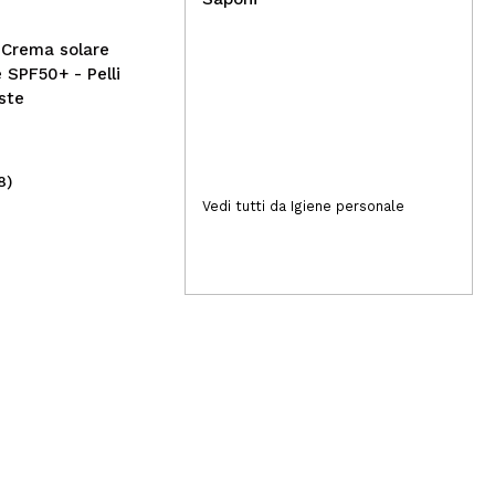
 Crema solare
 SPF50+ - Pelli
ste
8)
(2)
1,90€
5,
Vedi tutti da Igiene personale