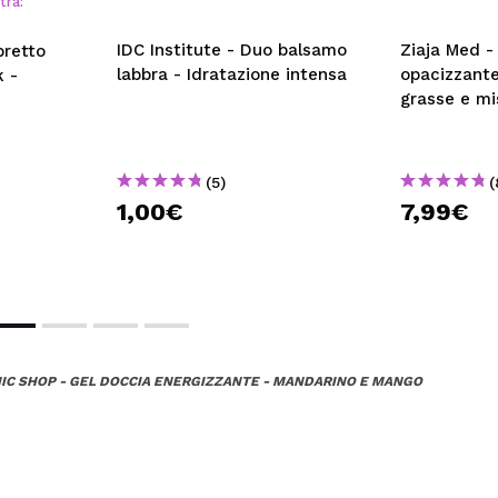
tra:
IDC Institute - Duo balsamo
Ziaja Med -
retto
labbra - Idratazione intensa
opacizzante
k -
grasse e mi
(5)
(
1,00€
7,99€
IC SHOP - GEL DOCCIA ENERGIZZANTE - MANDARINO E MANGO