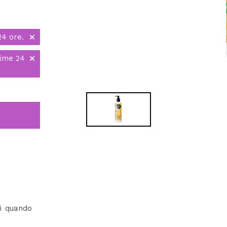
24 ore.
time 24
ni quando