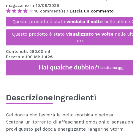
MAQUIFARMA
magazzino
in 10/08/2026
10 comment(s) /
Lascia un commento
KOREA ZONE
Questo prodotto è stato
venduto 4 volte
nelle ultime 
TRAVEL SIZE
Questo prodotto è stato
visualizzato 14 volte
nelle ul
NATURE
ore.
Contenuti: 280.00 ml
Prezzo x 100 Ml: 1,42€
SPECIALE
Hai qualche dubbio?
Ti aiutiamo
qui
OUTLET
SONO TORNATI!
PROSSIMAMENTE
Descrizione
Ingredienti
BLOG
Gel doccia che lascerà la pelle morbida e setosa.
Scatena un torrente di affascinanti emozioni e sensazio
provi questo gel doccia energizzante Tangerine Storm.