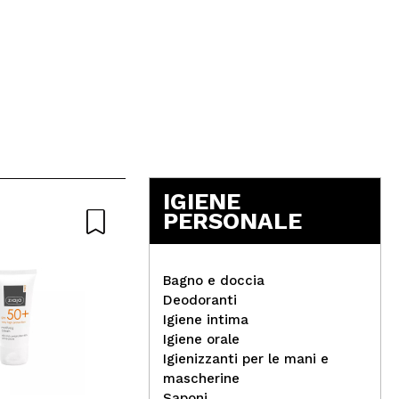
IGIENE
PERSONALE
Bagno e doccia
Deodoranti
Igiene intima
Hea
Igiene orale
Magic Studio - Mini palette
Ros
Igienizzanti per le mani e
di ombre per occhi
mascherine
Assorted - Surprise
Saponi