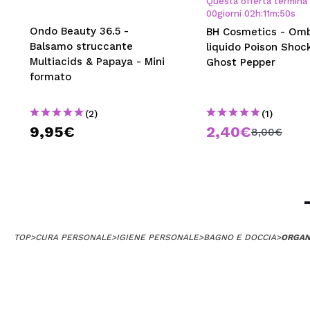
Questa offerta termina 
00
giorni
02
h
:
11
m
:
49
s
Ondo Beauty 36.5 -
BH Cosmetics - Omb
Balsamo struccante
liquido Poison Shoc
Multiacids & Papaya - Mini
Ghost Pepper
formato
(2)
(1)
9,95€
2,40€
8,00€
TOP
>
CURA PERSONALE
>
IGIENE PERSONALE
>
BAGNO E DOCCIA
>
ORGAN