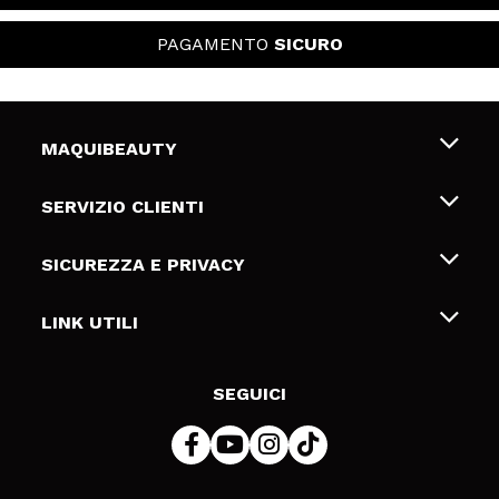
PAGAMENTO
SICURO
MAQUIBEAUTY
Chi siamo
SERVIZIO CLIENTI
Offerte di lavoro
Spedizioni & Resi
SICUREZZA E PRIVACY
Gift Cards
Recesso / Resi
Termini e condizioni
LINK UTILI
Metodi di pagamamento
Informativa sulla privacy
Contattaci
Politica Cookies
SEGUICI
Risoluzione delle controversie online (ODR)