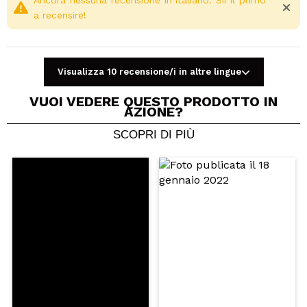
Ancora nessuna recensione in italiano. Sii il primo
a recensire!
Visualizza 10 recensione/i in altre lingue
VUOI VEDERE QUESTO PRODOTTO IN
AZIONE?
SCOPRI DI PIÙ
Condividi un video o una foto
Il tuo video potrebbe essere il primo. Immaginalo...
Consiglieresti questo acquisto?
Si
No
5/5
INVIA