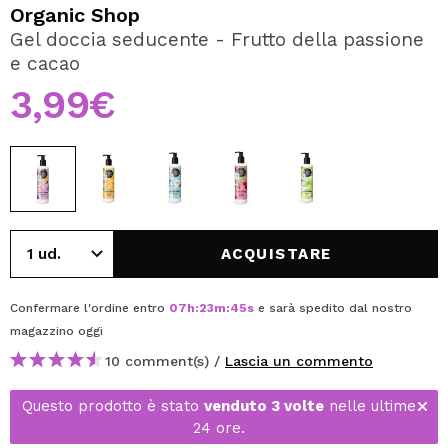
VOGLIO REGISTRARMI
Organic Shop
Gel doccia seducente - Frutto della passione
Creando un account su Maquibeauty.it potrai fare i tuoi
e cacao
acquisti velocemente, controllare lo stato dei tuoi ordini e
consultare le tue operazioni precedenti.
3,99€
CREARE UN ACCOUNT
ACQUISTARE
Confermare l'ordine entro
07
h
:
23
m
:
45
s
e sarà spedito dal nostro
magazzino
oggi
10 comment(s) /
Lascia un commento
Questo prodotto è stato
venduto 3 volte
nelle ultime
24 ore.