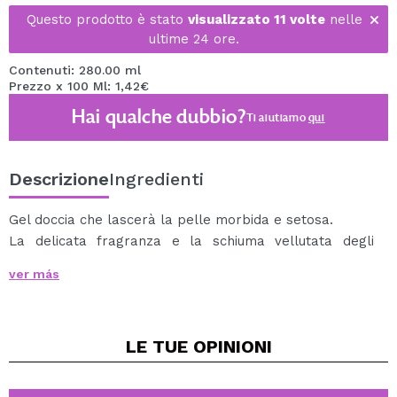
Questo prodotto è stato
visualizzato 11 volte
nelle
ultime 24 ore.
Contenuti: 280.00 ml
Prezzo x 100 Ml: 1,42€
Hai qualche dubbio?
Ti aiutiamo
qui
Descrizione
Ingredienti
Gel doccia che lascerà la pelle morbida e setosa.
La delicata fragranza e la schiuma vellutata degli
estratti organici naturali rendono questo gel doccia una
ver más
fonte di vero piacere e comfort.
Il burro di cacao biologico nutre e idrata la pelle,
rendendola più morbida, flessibile e attraente.
LE TUE
OPINIONI
L'estratto organico di frutto della passione aggiunge
energia e stimola le tue emozioni più selvagge.