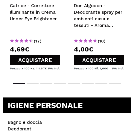
Catrice - Correttore
Don Algodon -
Illuminante in Crema
Deodorante spray per
Under Eye Brightener
ambienti casa e
tessuti - Aroma
Classico
(17)
(10)
4,69€
4,00€
ACQUISTARE
ACQUISTARE
Prezzo x 100 Kg: 111,67€
IVA Incl.
Prezzo x 100 Ml: 1,60€
IVA Incl.
IGIENE PERSONALE
Bagno e doccia
Deodoranti