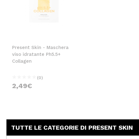
Present Skin - Maschera
viso idratante Ph5.5+
Collagen
(0)
2,49€
TUTTE LE CATEGORIE DI PRESENT SKIN