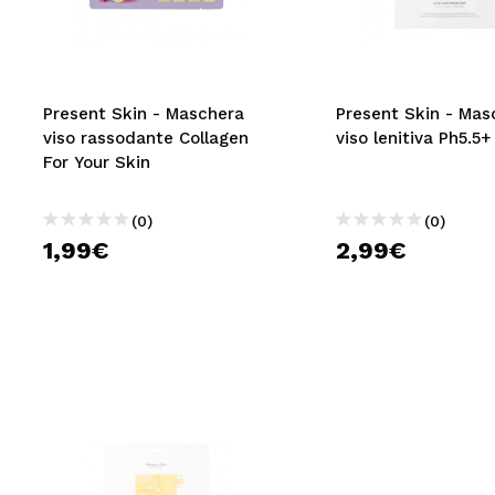
MAQUIFARMA
KOREA ZONE
TRAVEL SIZE
Present Skin - Maschera
Present Skin - Mas
viso rassodante Collagen
viso lenitiva Ph5.5+
NATURE
For Your Skin
(0)
(0)
SPECIALE
1,99€
2,99€
OUTLET
SONO TORNATI!
PROSSIMAMENTE
BLOG