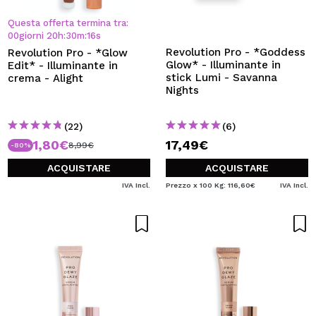
VOGLIO REGISTRARMI
Questa offerta termina tra:
Creando un account su Maquibeauty.it potrai fare i tuoi
00
giorni
20
h
:
30
m
:
16
s
acquisti velocemente, controllare lo stato dei tuoi ordini e
Revolution Pro - *Goddess
Revolution Pro - *Glow
consultare le tue operazioni precedenti.
Glow* - Illuminante in
Edit* - Illuminante in
stick Lumi - Savanna
crema - Alight
Nights
CREARE UN ACCOUNT
(22)
(6)
1,80€
17,49€
8,99€
-80%
ACQUISTARE
ACQUISTARE
IVA Incl.
Prezzo x 100 Kg: 116,60€
IVA Incl.