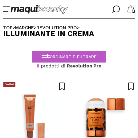
╳
╳
SELEZIONA LA TUA LINGUA
TOP
MARCHE
REVOLUTION PRO
>
>
>
ILLUMINANTE IN CREMA
Sono già #maquilover, ho un account
BENVENUTO!
ITALIANO
ESPAÑOL
ORDINARE E FILTRARE
ENGLISH
FRANCES
8
prodotti di
Revolution Pro
ALEMAN
PORTUGUESE
Ha dimenticato la password?
Outlet
Non ho un account qui