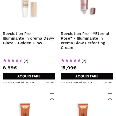
Revolution Pro -
Revolution Pro - *Eternal
Illuminante in crema Dewy
Rose* - Illuminante in
Glaze - Golden Glow
crema Glow Perfecting
Cream
(2)
(2)
8,99€
15,99€
ACQUISTARE
ACQUISTARE
Prezzo x 100 Ml: 74,92€
IVA Incl.
Prezzo x 100 Ml: 53,30€
IVA Incl.