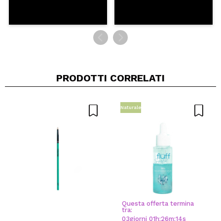
PRODOTTI CORRELATI
Naturale
Questa offerta termina
tra:
03
giorni
01
h
:
26
m
:
14
s