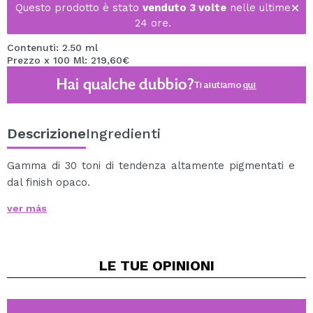
Questo prodotto è stato
venduto 3 volte
nelle ultime
24 ore.
Contenuti: 2.50 ml
Prezzo x 100 Ml: 219,60€
Hai qualche dubbio?
Ti aiutiamo
qui
Descrizione
Ingredienti
Gamma di 30 toni di tendenza altamente pigmentati e
dal finish opaco.
Scorrono facilmente grazie al loro morbido
ver más
applicatore, offrendo una coprenza uniforme.
Usalo da solo o insieme ad un lucidalabbra.
Cruelty free and Vegan.
LE TUE
OPINIONI