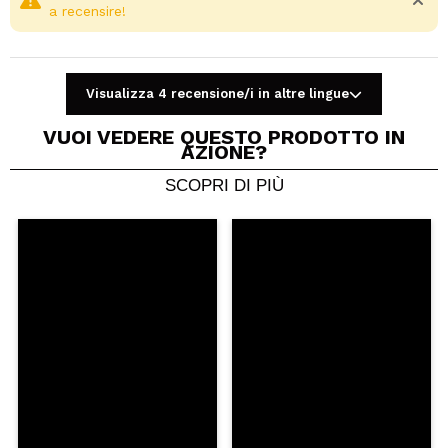
a recensire!
Visualizza 4 recensione/i in altre lingue
VUOI VEDERE QUESTO PRODOTTO IN
AZIONE?
SCOPRI DI PIÙ
Condividi un video o una foto
Il tuo video potrebbe essere il primo. Immaginalo...
Consiglieresti questo acquisto?
Si
No
5/5
INVIA