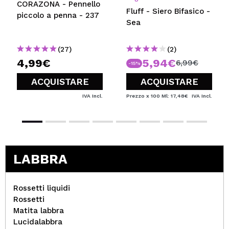
CORAZONA - Pennello
Fluff - Siero Bifasico -
piccolo a penna - 237
Sea
(27)
(2)
4,99€
5,94€
6,99€
-15%
ACQUISTARE
ACQUISTARE
IVA Incl.
Prezzo x 100 Ml: 17,48€
IVA Incl.
LABBRA
Rossetti liquidi
Rossetti
Matita labbra
Lucidalabbra