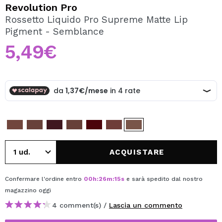
VOGLIO REGISTRARMI
Revolution Pro
Rossetto Liquido Pro Supreme Matte Lip
Creando un account su Maquibeauty.it potrai fare i tuoi
Pigment - Semblance
acquisti velocemente, controllare lo stato dei tuoi ordini e
consultare le tue operazioni precedenti.
5,49€
CREARE UN ACCOUNT
ACQUISTARE
Confermare l'ordine entro
00
h
:
26
m
:
15
s
e sarà spedito dal nostro
magazzino
oggi
4 comment(s) /
Lascia un commento