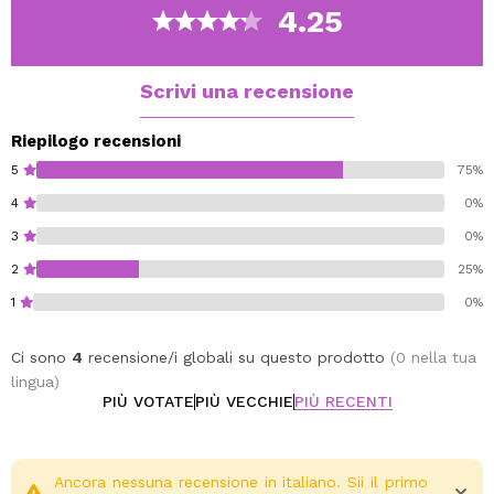
4.25
Scrivi una recensione
Riepilogo recensioni
5
75%
4
0%
3
0%
2
25%
1
0%
Ci sono
4
recensione/i globali su questo prodotto
(0 nella tua
lingua)
PIÙ VOTATE
PIÙ VECCHIE
PIÙ RECENTI
Ancora nessuna recensione in italiano. Sii il primo