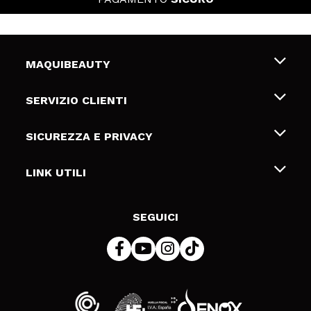
MAQUIBEAUTY
Chi siamo
SERVIZIO CLIENTI
Offerte di lavoro
Spedizioni & Resi
SICUREZZA E PRIVACY
Gift Cards
Recesso / Resi
Termini e condizioni
LINK UTILI
Metodi di pagamamento
Informativa sulla privacy
Contattaci
Politica Cookies
SEGUICI
Risoluzione delle controversie online (ODR)