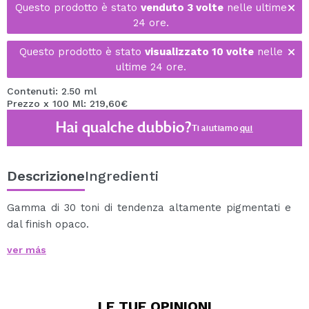
Questo prodotto è stato
venduto 3 volte
nelle ultime
24 ore.
Questo prodotto è stato
visualizzato 10 volte
nelle
ultime 24 ore.
Contenuti: 2.50 ml
Prezzo x 100 Ml: 219,60€
Hai qualche dubbio?
Ti aiutiamo
qui
Descrizione
Ingredienti
Gamma di 30 toni di tendenza altamente pigmentati e
dal finish opaco.
Scorrono facilmente grazie al loro morbido
ver más
applicatore, offrendo una coprenza uniforme.
Usalo da solo o insieme ad un lucidalabbra.
Cruelty free and Vegan.
LE TUE
OPINIONI