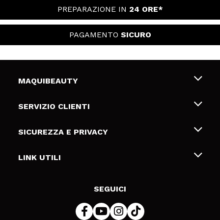
PREPARAZIONE IN
24 ORE*
PAGAMENTO
SICURO
MAQUIBEAUTY
Chi siamo
SERVIZIO CLIENTI
Offerte di lavoro
Spedizioni & Resi
SICUREZZA E PRIVACY
Gift Cards
Recesso / Resi
Termini e condizioni
LINK UTILI
Metodi di pagamamento
Informativa sulla privacy
Contattaci
Politica Cookies
SEGUICI
Risoluzione delle controversie online (ODR)