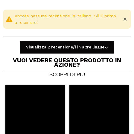
Ancora nessuna recensione in italiano. Sii il primo
a recensire!
Visualizza 2 recensione/i in altre lingue
VUOI VEDERE QUESTO PRODOTTO IN
AZIONE?
SCOPRI DI PIÙ
Condividi un video o una foto
Il tuo video potrebbe essere il primo. Immaginalo...
Consiglieresti questo acquisto?
Si
No
5/5
INVIA