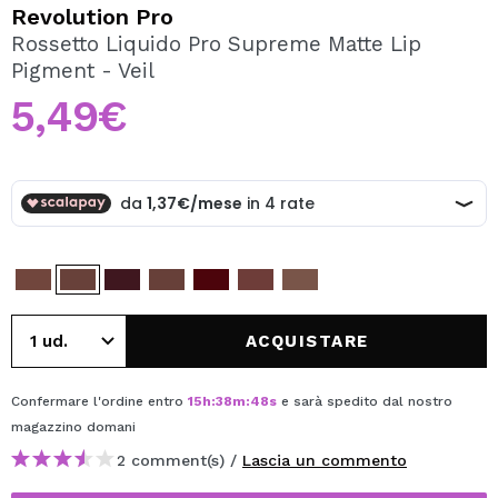
VOGLIO REGISTRARMI
Revolution Pro
Rossetto Liquido Pro Supreme Matte Lip
Creando un account su Maquibeauty.it potrai fare i tuoi
Pigment - Veil
acquisti velocemente, controllare lo stato dei tuoi ordini e
consultare le tue operazioni precedenti.
5,49€
CREARE UN ACCOUNT
ACQUISTARE
Confermare l'ordine entro
15
h
:
38
m
:
48
s
e sarà spedito dal nostro
magazzino
domani
2 comment(s) /
Lascia un commento